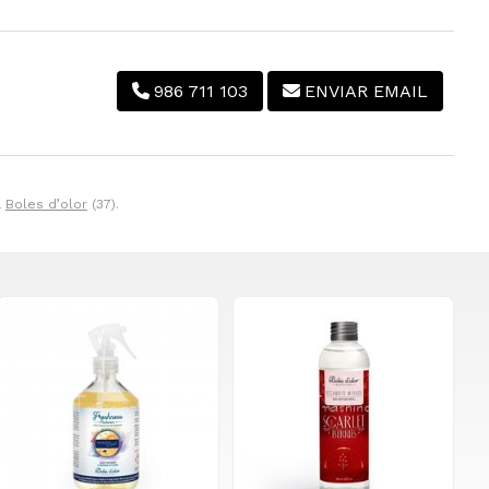
986 711 103
ENVIAR EMAIL
a
Boles d’olor
(37).