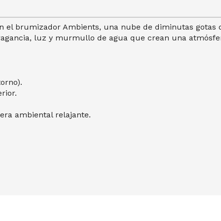
n el brumizador Ambients, una nube de diminutas gotas d
ragancia, luz y murmullo de agua que crean una atmósfer
orno).
rior.
ra ambiental relajante.