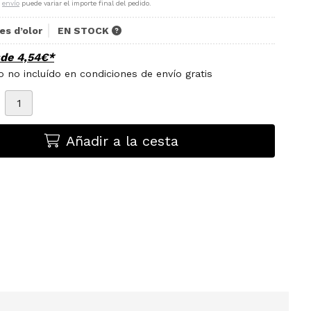
e
envío
puede variar el importe final del pedido.
es d’olor
EN STOCK
sde
4,54
€
*
 no incluído en condiciones de envío gratis
Añadir a la cesta