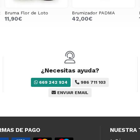
t
Bruma Flor de Loto
Brumizador PADMA
11,90€
42,00€
¿Necesitas ayuda?
669 242 924
986 711 103
ENVIAR EMAIL
RMAS DE PAGO
NUESTRA 