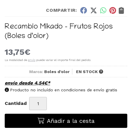
COMPARTIR:
Recambio Mikado - Frutos Rojos
(Boles d’olor)
13,75
€
La modalidad de
envío
puede variar el importe final del pedido.
Marca:
Boles d’olor
EN STOCK
envío desde
4,54
€
*
Producto no incluído en condiciones de envío gratis
Cantidad
Añadir a la cesta