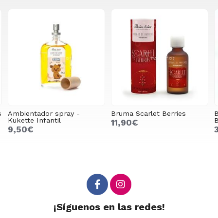
Bruma Scarlet Berries
Brumizador My Mist -
Bronce
11,90€
39,99€
¡Síguenos en las redes!