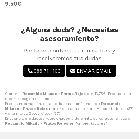
9,50€
¿Alguna duda? ¿Necesitas
asesoramiento?
Ponte en contacto con nosotros y
resolveremos tus dudas.
986 711 103
ENVIAR EMAIL
Comprar
Recambio Mikado - Frutos Rojos
por
13,75
€
. Producto en
stock, recogida en tienda.
Precio, información, características e imágenes de
Recambio
Mikado - Frutos Rojos
pertenece a la categoría
Ambientadores
(37)
y a la marca
Boles d’olor
(37).
Encuentra productos relacionados y de similares características a
Recambio Mikado - Frutos Rojos
en "Ambientadores".