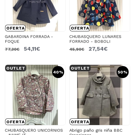
OFERTA
OFERTA
GABARDINA FORRADA -
CHUBASQUERO LUNARES
FOQUE
FORRADO - BOBOLI
54,11€
27,54€
77,30€
45,90€
OUTLET
OUTLET
40%
50%
OFERTA
OFERTA
CHUBASQUERO UNICORNIOS
Abrigo paño gris niña BBC
- NAME IT
Creaciones