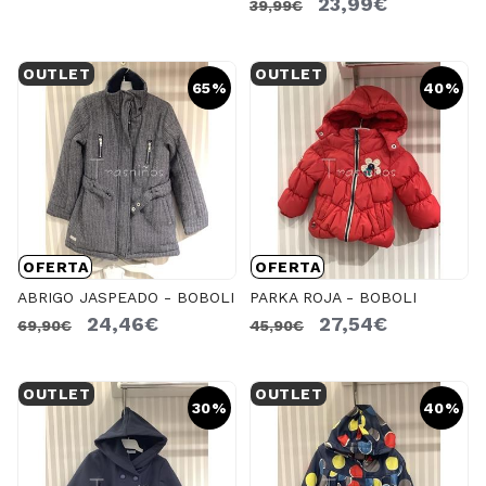
23,99€
39,99€
OUTLET
OUTLET
65%
40%
OFERTA
OFERTA
ABRIGO JASPEADO - BOBOLI
PARKA ROJA - BOBOLI
24,46€
27,54€
69,90€
45,90€
OUTLET
OUTLET
30%
40%