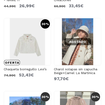
26,99€
33,45€
44,99€
66,90€
30%
AGOTADO
OFERTA
Chaqueta borreguillo Levi’s
Charol solapas sin capucha
Beige+Camel La Martinica
52,43€
74,90€
97,70€
30%
30%