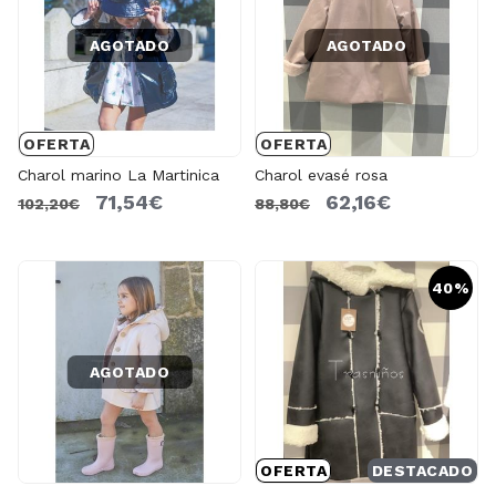
AGOTADO
AGOTADO
OFERTA
OFERTA
Charol marino La Martinica
Charol evasé rosa
71,54€
62,16€
102,20€
88,80€
40%
AGOTADO
OFERTA
DESTACADO