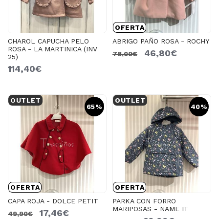
OFERTA
CHAROL CAPUCHA PELO
ABRIGO PAÑO ROSA - ROCHY
ROSA - LA MARTINICA (INV
46,80€
78,00€
25)
114,40€
OUTLET
OUTLET
65%
40%
OFERTA
OFERTA
CAPA ROJA - DOLCE PETIT
PARKA CON FORRO
MARIPOSAS - NAME IT
17,46€
49,90€