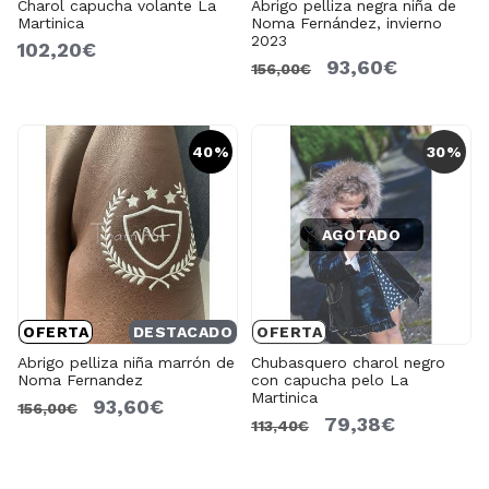
Charol capucha volante La
Abrigo pelliza negra niña de
Martinica
Noma Fernández, invierno
2023
102,20€
93,60€
156,00€
40%
30%
AGOTADO
OFERTA
DESTACADO
OFERTA
Abrigo pelliza niña marrón de
Chubasquero charol negro
Noma Fernandez
con capucha pelo La
Martinica
93,60€
156,00€
79,38€
113,40€