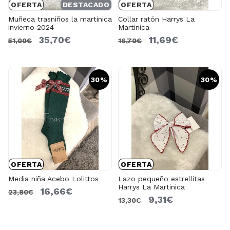
OFERTA
DESTACADO
OFERTA
Muñeca trasniños la martinica
Collar ratón Harrys La
invierno 2024
Martinica
35,70€
11,69€
51,00€
16,70€
30%
30%
OFERTA
OFERTA
Media niña Acebo Lolittos
Lazo pequeño estrellitas
Harrys La Martinica
16,66€
23,80€
9,31€
13,30€