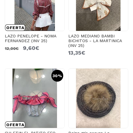
OFERTA
LAZO PENELOPE - NOMA
LAZO MEDIANO BAMBI
FERNANDEZ (INV 25)
BICHITOS - LA MARTINICA
(INV 25)
9,60€
12,00€
13,35€
30%
OFERTA
CULETIN EL PATITO FEO -
Boina gris oscuro La