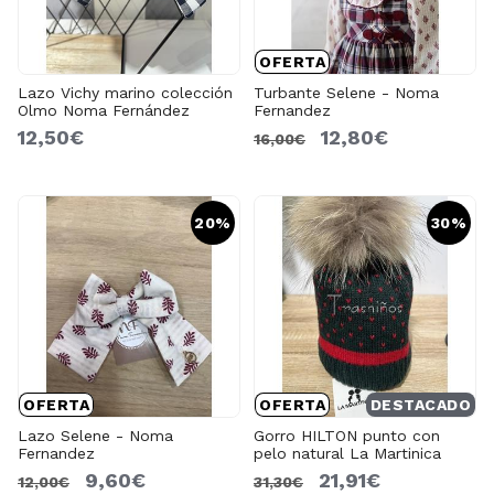
OFERTA
Lazo Vichy marino colección
Turbante Selene - Noma
Olmo Noma Fernández
Fernandez
12,50€
12,80€
16,00€
20%
30%
OFERTA
OFERTA
DESTACADO
Lazo Selene - Noma
Gorro HILTON punto con
Fernandez
pelo natural La Martinica
9,60€
21,91€
12,00€
31,30€