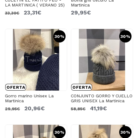
LA MARTINICA ( VERANO 25)
Martinica
23,31€
29,95€
33,30€
30%
30%
OFERTA
OFERTA
Gorro marino Unisex La
CONJUNTO GORRO Y CUELLO
Martinica
GRIS UNISEX La Martinica
20,96€
41,19€
29,95€
58,85€
30%
30%