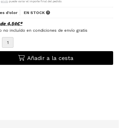
e
envío
puede variar el importe final del pedido.
es d’olor
EN STOCK
sde
4,54
€
*
 no incluído en condiciones de envío gratis
Añadir a la cesta