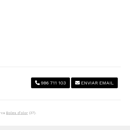
986 711 103
ENVIAR EMAIL
arca
Boles d’olor
(37).