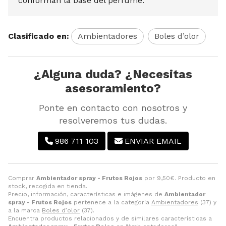
conforman la base del perfume.
Clasificado en:
Ambientadores
Boles d’olor
¿Alguna duda? ¿Necesitas
asesoramiento?
Ponte en contacto con nosotros y
resolveremos tus dudas.
986 711 103
ENVIAR EMAIL
Comprar
Ambientador spray - Frutos Rojos
por
9,50
€
. Producto en
stock, recogida en tienda.
Precio, información, características e imágenes de
Ambientador
spray - Frutos Rojos
pertenece a la categoría
Ambientadores
(37) y
a la marca
Boles d’olor
(37).
Encuentra productos relacionados y de similares características a