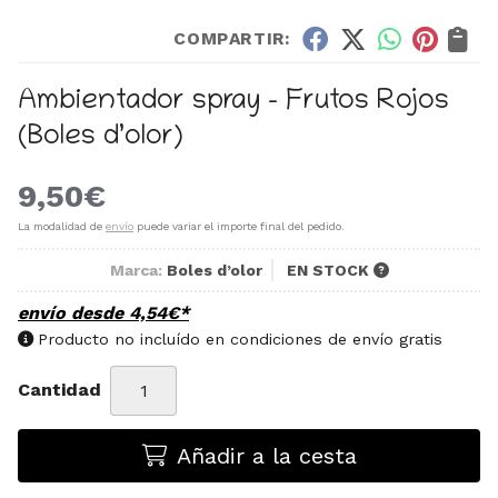
COMPARTIR:
Ambientador spray - Frutos Rojos
(Boles d’olor)
9,50
€
La modalidad de
envío
puede variar el importe final del pedido.
Marca:
Boles d’olor
EN STOCK
envío desde
4,54
€
*
Producto no incluído en condiciones de envío gratis
Cantidad
Añadir a la cesta