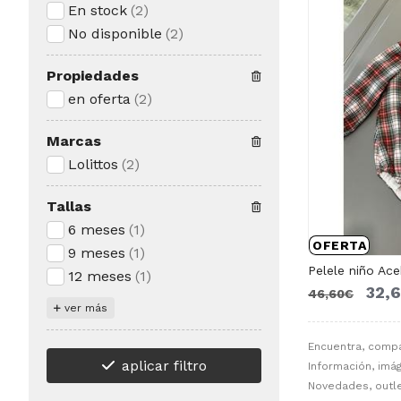
En stock
(2)
No disponible
(2)
Propiedades
en oferta
(2)
Marcas
Lolittos
(2)
Tallas
6 meses
(1)
OFERTA
9 meses
(1)
Pelele niño Ace
12 meses
(1)
32,
46,60€
ver más
Encuentra, comp
aplicar filtro
Información, imág
Novedades, outle