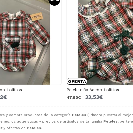
OFERTA
bo Lolittos
Pelele niña Acebo Lolittos
62€
33,53€
47,90€
ara y compra productos de la categoría
Peleles
(Primera puesta) al mejor
enes, características y precios de artículos de la familia
Peleles
, perten
t y ofertas en
Peleles
.