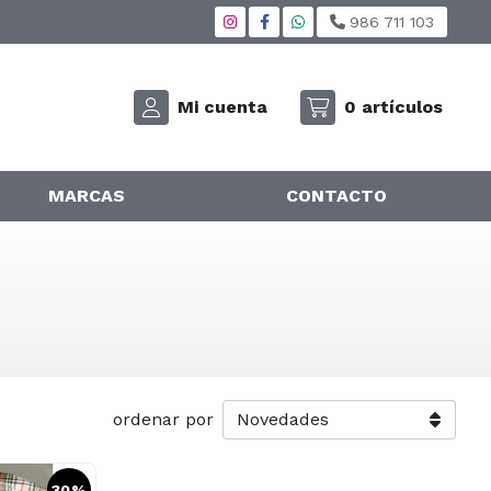
986 711 103
Mi cuenta
0
artículos
MARCAS
CONTACTO
ordenar por
30%