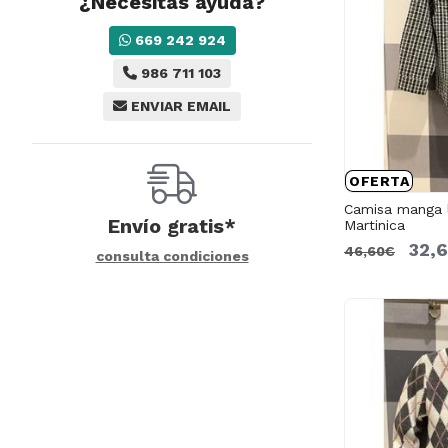
¿Necesitas ayuda?
669 242 924
986 711 103
ENVIAR EMAIL
OFERTA
Camisa manga 
Envío gratis*
Martinica
32,
46,60€
consulta condiciones