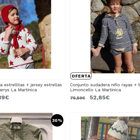
OFERTA
 estrellitas + jersey estrellas
Conjunto sudadera niño rayas 
rys La Martinica
Limoncello La Martinica
39€
52,85€
75,50€
30%