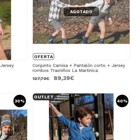
AGOTADO
OFERTA
Jersey
Conjunto Camisa + Pantalón corto + Jersey
rombos Trasniños La Martinica
89,39€
127,70€
OUTLET
30%
40%