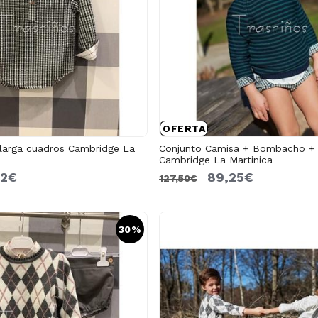
OFERTA
larga cuadros Cambridge La
Conjunto Camisa + Bombacho + 
Cambridge La Martinica
62€
89,25€
127,50€
30%