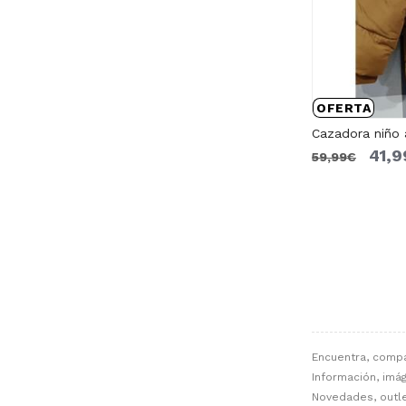
OFERTA
Cazadora niño
41,
59,99€
Encuentra, comp
Información, imág
Novedades, outle