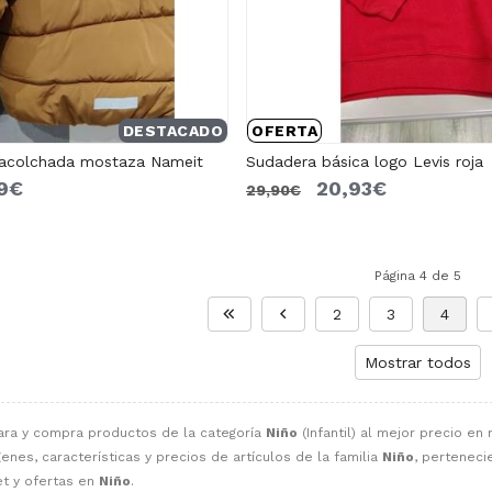
DESTACADO
OFERTA
 acolchada mostaza Nameit
Sudadera básica logo Levis roja
99€
20,93€
29,90€
Página 4 de 5
2
3
4
Mostrar todos
ara y compra productos de la categoría
Niño
(Infantil) al mejor precio en 
enes, características y precios de artículos de la familia
Niño
, perteneci
t y ofertas en
Niño
.