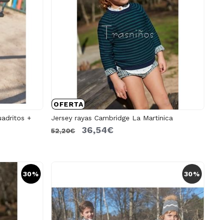
OFERTA
adritos +
Jersey rayas Cambridge La Martinica
36,54€
52,20€
30%
30%