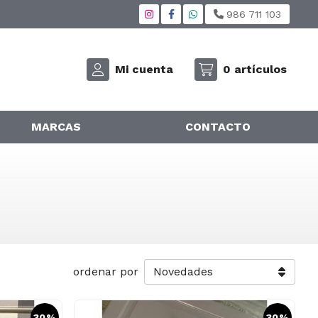
986 711 103
Mi cuenta
0
artículos
MARCAS
CONTACTO
ordenar por
30%
30%