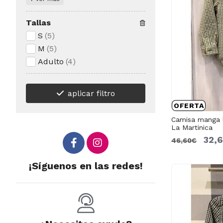
Tallas
S
(5)
M
(5)
Adulto
(4)
aplicar filtro
OFERTA
Camisa manga l
La Martinica
32,
46,60€
¡Síguenos en las redes!