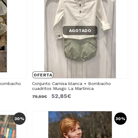
AGOTADO
OFERTA
+ bombacho
Conjunto Camisa blanca + Bombacho
cuadritos Musgo La Martinica
52,85€
75,50€
30%
30%