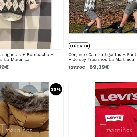
OFERTA
a figuritas + Bombacho +
Conjunto Camisa figuritas + Pant
s La Martinica
+ Jersey Trasniños La Martinica
39€
89,39€
127,70€
30%