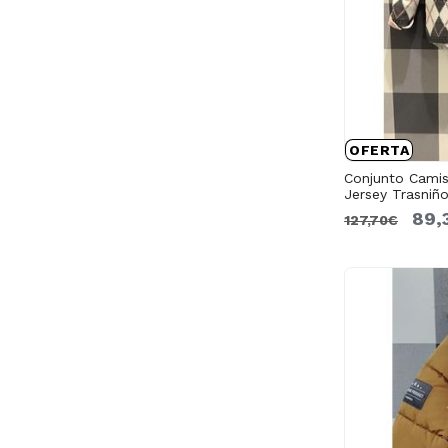
OFERTA
Conjunto Camis
Jersey Trasniño
89,
127,70€