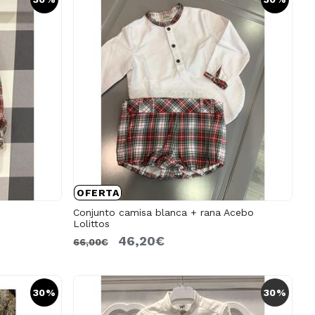
OFERTA
Conjunto camisa blanca + rana Acebo
Lolittos
46,20€
66,00€
30%
30%