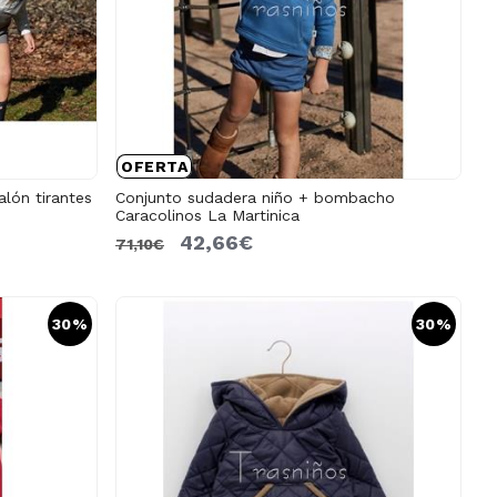
OFERTA
alón tirantes
Conjunto sudadera niño + bombacho
Caracolinos La Martinica
42,66€
71,10€
30%
30%