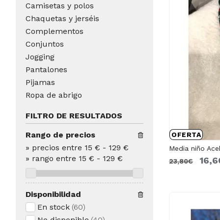
Camisetas y polos
Chaquetas y jerséis
Complementos
Conjuntos
Jogging
Pantalones
Pijamas
Ropa de abrigo
FILTRO DE RESULTADOS
Rango de precios
OFERTA
»
precios entre 15 €
-
129 €
Media niño Ace
»
rango entre
15
€
-
129
€
16,
23,80€
Disponibilidad
En stock
(60)
No disponible
(40)