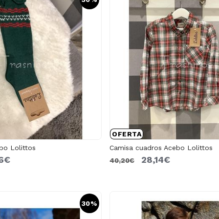
OFERTA
bo Lolittos
Camisa cuadros Acebo Lolittos
66€
28,14€
40,20€
30%