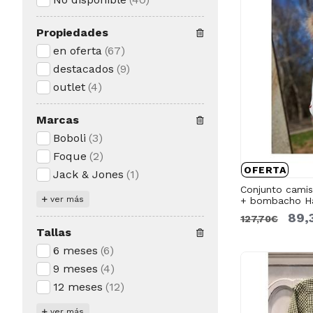
Propiedades
en oferta
(67)
destacados
(9)
outlet
(4)
Marcas
Boboli
(3)
Foque
(2)
OFERTA
Jack & Jones
(1)
Conjunto camisa
ver más
+ bombacho Har
89,
127,70€
Tallas
6 meses
(6)
9 meses
(4)
12 meses
(12)
ver más