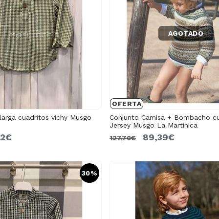
AGOTADO
OFERTA
arga cuadritos vichy Musgo
Conjunto Camisa + Bombacho cu
Jersey Musgo La Martinica
62€
89,39€
127,70€
30%