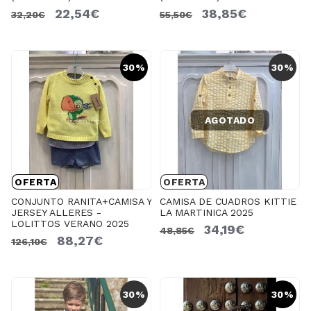
22,54€
38,85€
32,20€
55,50€
30%
30%
AGOTADO
OFERTA
OFERTA
CONJUNTO RANITA+CAMISA Y
CAMISA DE CUADROS KITTIE
JERSEY ALLERES -
LA MARTINICA 2025
LOLITTOS VERANO 2025
34,19€
48,85€
88,27€
126,10€
30%
30%