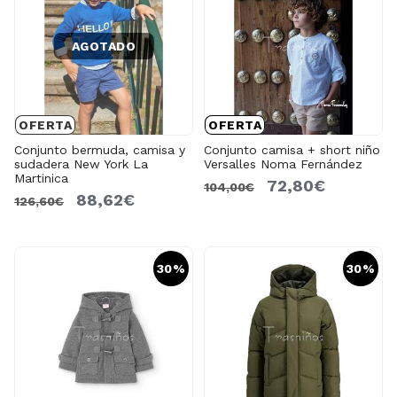
AGOTADO
OFERTA
OFERTA
Conjunto bermuda, camisa y
Conjunto camisa + short niño
sudadera New York La
Versalles Noma Fernández
Martinica
72,80€
104,00€
88,62€
126,60€
30%
30%