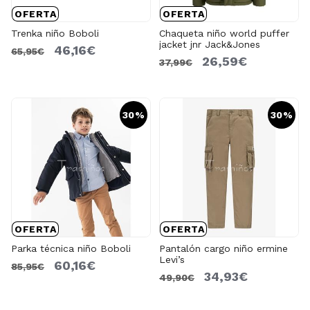
OFERTA
OFERTA
Trenka niño Boboli
Chaqueta niño world puffer
jacket jnr Jack&Jones
46,16€
65,95€
26,59€
37,99€
30%
30%
OFERTA
OFERTA
Parka técnica niño Boboli
Pantalón cargo niño ermine
Levi’s
60,16€
85,95€
34,93€
49,90€