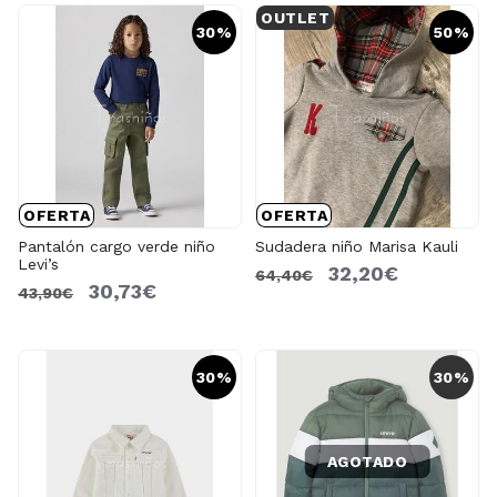
OUTLET
30%
50%
OFERTA
OFERTA
Pantalón cargo verde niño
Sudadera niño Marisa Kauli
Levi’s
32,20€
64,40€
30,73€
43,90€
30%
30%
AGOTADO