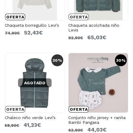
OFERTA
OFERTA
Chaqueta borreguillo Levi’s
Chaqueta acolchada niño
Levis
52,43€
74,90€
65,03€
92,90€
30%
30%
AGOTADO
OFERTA
OFERTA
Chaleco niño verde Levi’s
Conjunto niño jersey + ranita
Bambi Pangasa
41,23€
58,90€
44,03€
62,90€