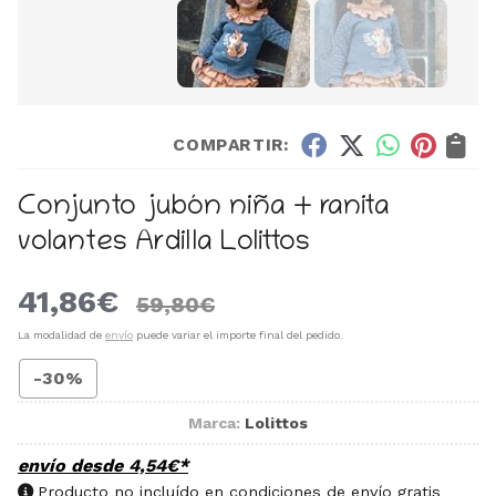
COMPARTIR:
Conjunto jubón niña + ranita
volantes Ardilla Lolittos
41,86
€
59,80
€
La modalidad de
envío
puede variar el importe final del pedido.
-30%
Marca:
Lolittos
envío desde
4,54
€
*
Producto no incluído en condiciones de envío gratis