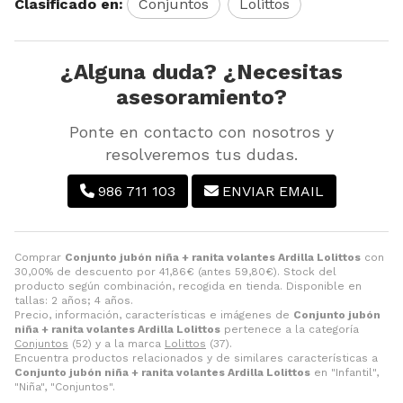
Clasificado en:
Conjuntos
Lolittos
¿Alguna duda? ¿Necesitas
asesoramiento?
Ponte en contacto con nosotros y
resolveremos tus dudas.
986 711 103
ENVIAR EMAIL
Comprar
Conjunto jubón niña + ranita volantes Ardilla Lolittos
con
30,00% de descuento por
41,86
€
(antes
59,80
€
). Stock del
producto según combinación, recogida en tienda. Disponible en
tallas: 2 años; 4 años.
Precio, información, características e imágenes de
Conjunto jubón
niña + ranita volantes Ardilla Lolittos
pertenece a la categoría
Conjuntos
(52) y a la marca
Lolittos
(37).
Encuentra productos relacionados y de similares características a
Conjunto jubón niña + ranita volantes Ardilla Lolittos
en "Infantil",
"Niña", "Conjuntos".