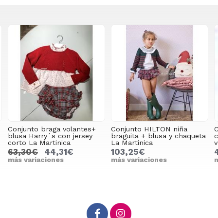
Conjunto braga volantes+
Conjunto HILTON niña
C
blusa Harry´s con jersey
braguita + blusa y chaqueta
c
corto La Martinica
La Martinica
v
63,30€
44,31€
103,25€
más variaciones
más variaciones
m