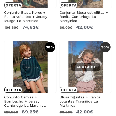
OFERTA
OFERTA
Conjunto Blusa flores +
Conjunto Blusa estrellitas +
Ranita volantes + Jersey
Ranita Cambridge La
Musgo La Martinica
Martyinica
74,62€
42,00€
106,60€
60,00€
30%
30%
AGOTADO
OFERTA
OFERTA
Conjunto Camisa +
Blusa figuritas + Ranita
Bombacho + Jersey
volantes Trasniños La
Cambridge La Martinica
Martinica
89,25€
42,00€
127,50€
60,00€