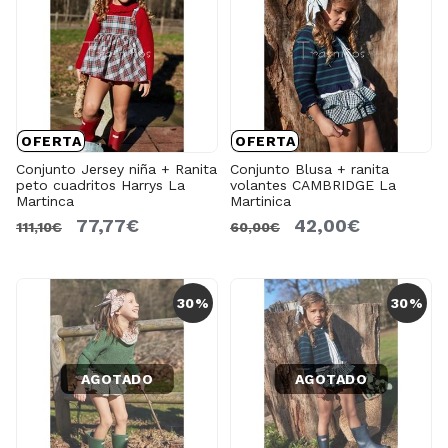
OFERTA
OFERTA
Conjunto Jersey niña + Ranita
Conjunto Blusa + ranita
peto cuadritos Harrys La
volantes CAMBRIDGE La
Martinca
Martinica
77,77€
42,00€
111,10€
60,00€
30%
30%
AGOTADO
AGOTADO