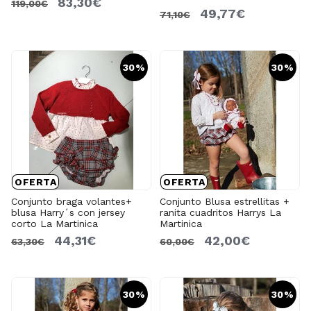
83,30€
119,00€
49,77€
71,10€
30%
30%
OFERTA
OFERTA
Conjunto braga volantes+
Conjunto Blusa estrellitas +
blusa Harry´s con jersey
ranita cuadritos Harrys La
corto La Martinica
Martinica
44,31€
42,00€
63,30€
60,00€
30%
30%