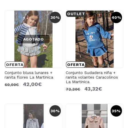
OUTLET
30%
40%
AGOTADO
OFERTA
OFERTA
Conjunto blusa lunares +
Conjunto Sudadera niña +
ranita flores La Martinica
ranita volantes Caracolinos
La Martinica
42,00€
60,00€
43,32€
72,20€
30%
35%