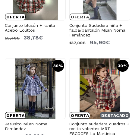
OFERTA
OFERTA
Conjunto blusón + ranita
Conjunto Sudadera niña +
Acebo Lolittos
falda/pantalón Milan Noma
Fernández
38,78€
55,40€
95,90€
137,00€
30%
30%
OFERTA
OFERTA
DESTACADO
Jesusito Milan Noma
Conjunto sudadera cuadros +
Fernández
ranita volantes MRT
ESCOCÉS La Martinica