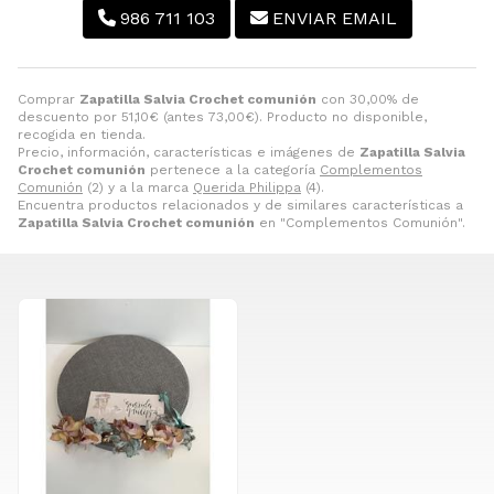
986 711 103
ENVIAR EMAIL
Comprar
Zapatilla Salvia Crochet comunión
con 30,00% de
descuento por
51,10
€
(antes
73,00
€
). Producto no disponible,
recogida en tienda.
Precio, información, características e imágenes de
Zapatilla Salvia
Crochet comunión
pertenece a la categoría
Complementos
Comunión
(2) y a la marca
Querida Philippa
(4).
Encuentra productos relacionados y de similares características a
Zapatilla Salvia Crochet comunión
en "Complementos Comunión".