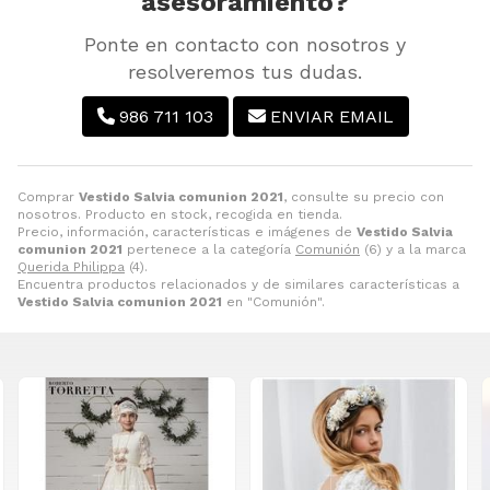
asesoramiento?
Ponte en contacto con nosotros y
resolveremos tus dudas.
986 711 103
ENVIAR EMAIL
Comprar
Vestido Salvia comunion 2021
, consulte su precio con
nosotros. Producto en stock, recogida en tienda.
Precio, información, características e imágenes de
Vestido Salvia
comunion 2021
pertenece a la categoría
Comunión
(6) y a la marca
Querida Philippa
(4).
Encuentra productos relacionados y de similares características a
Vestido Salvia comunion 2021
en "Comunión".