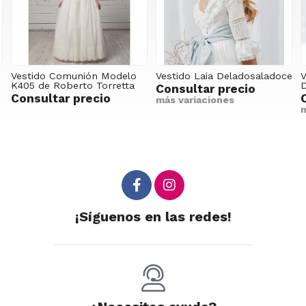
Vestido Comunión Modelo
Vestido Laia Deladosaladoce
V
K405 de Roberto Torretta
D
Consultar precio
Consultar precio
más variaciones
m
¡Síguenos en las redes!