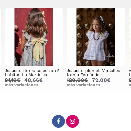
sito flores colección 5
Jesusito plumeti Versalles
Vestido
tos La Martinica
Noma Fernández
La Mart
10€
48,66€
120,00€
72,00€
80,0
variaciones
más variaciones
más var