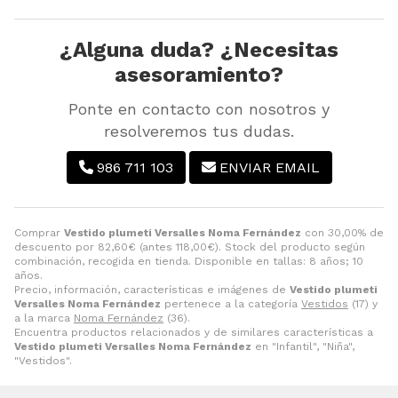
¿Alguna duda? ¿Necesitas
asesoramiento?
Ponte en contacto con nosotros y
resolveremos tus dudas.
986 711 103
ENVIAR EMAIL
Comprar
Vestido plumeti Versalles Noma Fernández
con 30,00% de
descuento por
82,60
€
(antes
118,00
€
). Stock del producto según
combinación, recogida en tienda. Disponible en tallas: 8 años; 10
años.
Precio, información, características e imágenes de
Vestido plumeti
Versalles Noma Fernández
pertenece a la categoría
Vestidos
(17) y
a la marca
Noma Fernández
(36).
Encuentra productos relacionados y de similares características a
Vestido plumeti Versalles Noma Fernández
en "Infantil", "Niña",
"Vestidos".