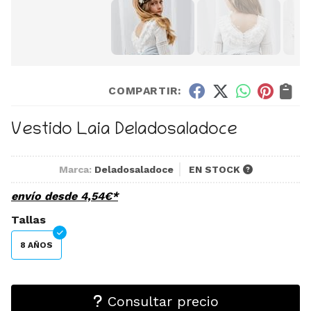
COMPARTIR:
Vestido Laia Deladosaladoce
Marca:
Deladosaladoce
EN STOCK
envío desde
4,54
€
*
Tallas
8 AÑOS
Consultar precio