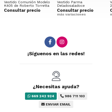
Vestido Comunión Modelo
Vestido Parma
V
K405 de Roberto Torretta
Deladosaladoce
2
Consultar precio
Consultar precio
más variaciones
m
¡Síguenos en las redes!
¿Necesitas ayuda?
669 242 924
986 711 103
ENVIAR EMAIL