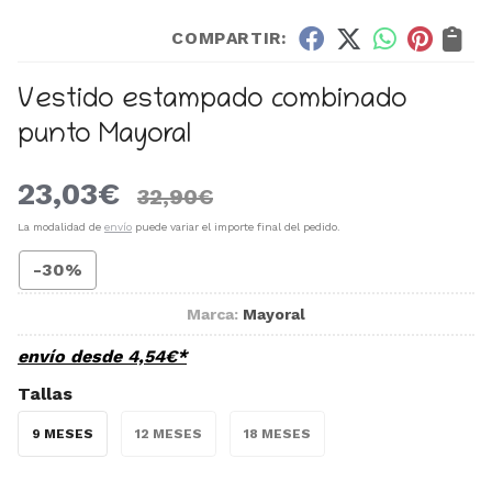
COMPARTIR:
Vestido estampado combinado
punto Mayoral
23,03
€
32,90
€
La modalidad de
envío
puede variar el importe final del pedido.
-30%
Marca:
Mayoral
envío desde
4,54
€
*
Tallas
9 MESES
12 MESES
18 MESES