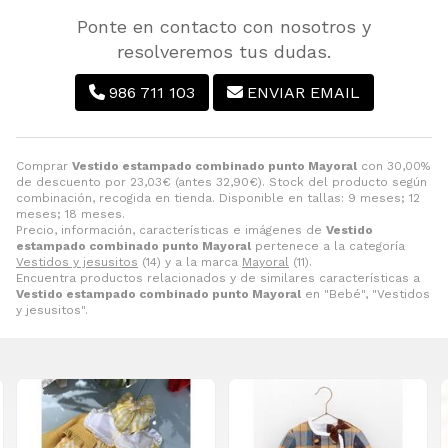
Ponte en contacto con nosotros y
resolveremos tus dudas.
986 711 103
ENVIAR EMAIL
Comprar
Vestido estampado combinado punto Mayoral
con 30,00%
de descuento por
23,03
€
(antes
32,90
€
). Stock del producto según
combinación, recogida en tienda. Disponible en tallas: 9 meses; 12
meses; 18 meses.
Precio, información, características e imágenes de
Vestido
estampado combinado punto Mayoral
pertenece a la categoría
Vestidos y jesusitos
(14) y a la marca
Mayoral
(11).
Encuentra productos relacionados y de similares características a
Vestido estampado combinado punto Mayoral
en "Bebé", "Vestidos
y jesusitos".