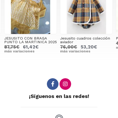
BRAGA
Jesusito cuadros colección
Pelele niña Acebo Lol
NICA 2025
aviador
47,90€
33,53€
€
76,00€
53,20€
más variaciones
más variaciones
¡Síguenos en las redes!