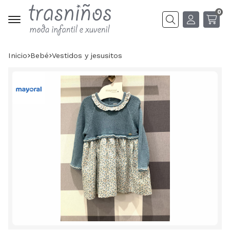
0
Buscar
Inicio
bebé
vestidos y jesusitos