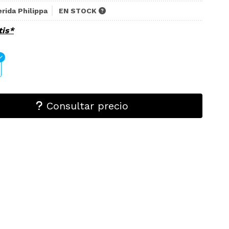
rida Philippa
EN STOCK
tis*
Consultar precio