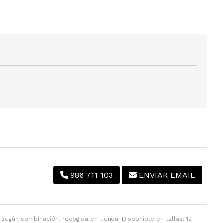
986 711 103
ENVIAR EMAIL
 según combinación, recogida en tienda. Disponible en tallas: 12