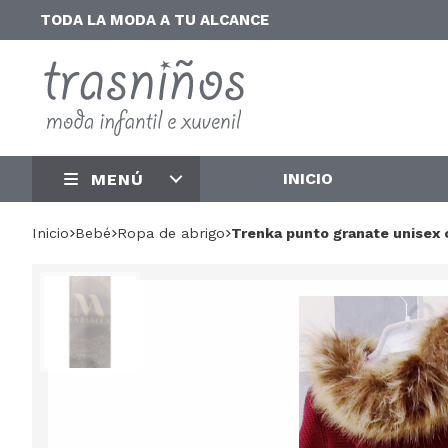
TODA LA MODA A TU ALCANCE
INICIO
MENÚ
Inicio
bebé
ropa de abrigo
Trenka punto granate unisex 