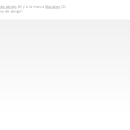
de abrigo
(4) y a la marca
Marialex
(2).
a de abrigo".