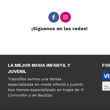
¡Síguenos en las redes!
LA MEJOR MODA INFANTIL Y
FO
JUVENIL
Trasniños somos una tienda
especializada en moda infantil y juvenil.
Nos hemos especializado en trajes de 1ª
Comunión y de Bautizo.