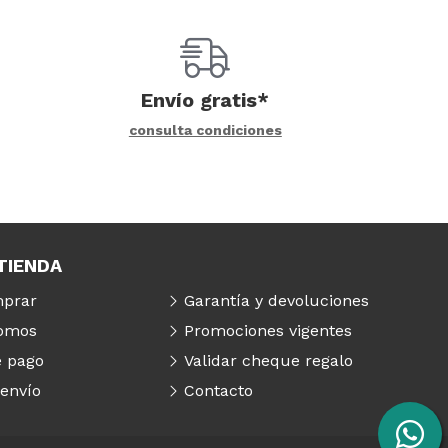
Envío gratis*
consulta condiciones
TIENDA
prar
Garantía y devoluciones
somos
Promociones vigentes
 pago
Validar cheque regalo
 envío
Contacto