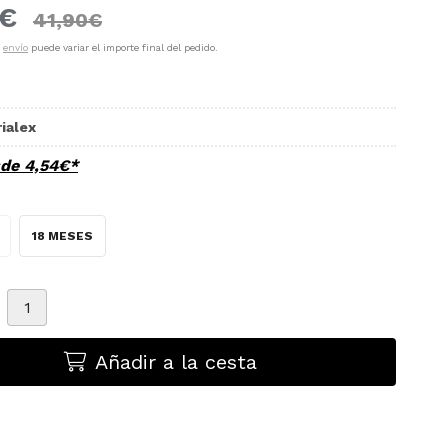
€
41,90
€
e
envío
puede variar el importe final del pedido.
ialex
sde
4,54
€
*
18 MESES
Añadir a la cesta