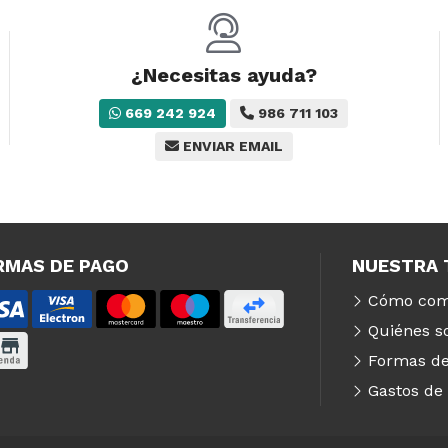
¿Necesitas ayuda?
669 242 924
986 711 103
ENVIAR EMAIL
RMAS DE PAGO
NUESTRA 
Cómo com
Quiénes 
Formas de
Gastos de