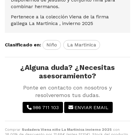
combinar hermanos.
Pertenece a la colección Viena de la firma
gallega La Martinica , invierno 2025
Clasificado en:
Niño
La Martinica
¿Alguna duda? ¿Necesitas
asesoramiento?
Ponte en contacto con nosotros y
resolveremos tus dudas.
986 711 103
ENVIAR EMAIL
Comprar
Sudadera Viena niño La Martinica invierno 2025
con
38,00% de descuento por
31,68
€
(antes
51,10
€
). Stock del producto