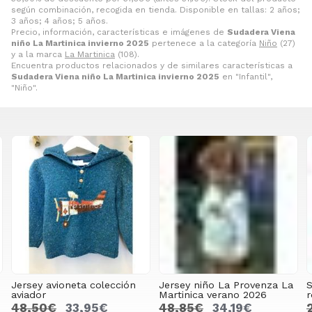
según combinación, recogida en tienda. Disponible en tallas: 2 años;
3 años; 4 años; 5 años.
Precio, información, características e imágenes de
Sudadera Viena
niño La Martinica invierno 2025
pertenece a la categoría
Niño
(27)
y a la marca
La Martinica
(108).
Encuentra productos relacionados y de similares características a
Sudadera Viena niño La Martinica invierno 2025
en "Infantil",
"Niño".
Jersey avioneta colección
Jersey niño La Provenza La
S
aviador
Martinica verano 2026
r
48,50€
33,95€
48,85€
34,19€