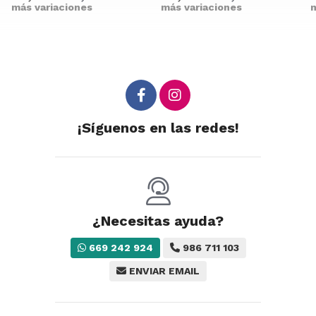
más variaciones
más variaciones
m
¡Síguenos en las redes!
¿Necesitas ayuda?
669 242 924
986 711 103
ENVIAR EMAIL