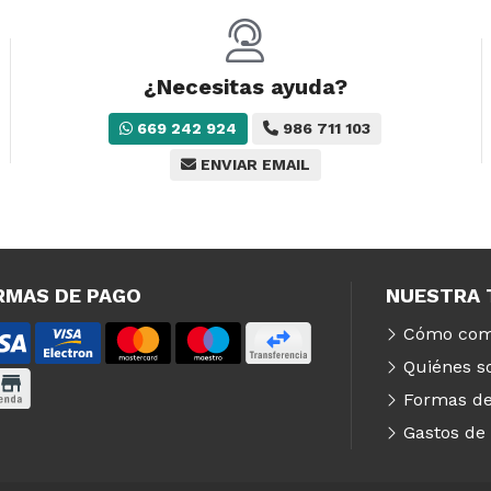
¿Necesitas ayuda?
669 242 924
986 711 103
ENVIAR EMAIL
RMAS DE PAGO
NUESTRA 
Cómo com
Quiénes 
Formas de
Gastos de