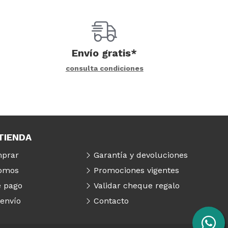
Envío gratis*
consulta condiciones
TIENDA
prar
Garantía y devoluciones
somos
Promociones vigentes
 pago
Validar cheque regalo
 envío
Contacto