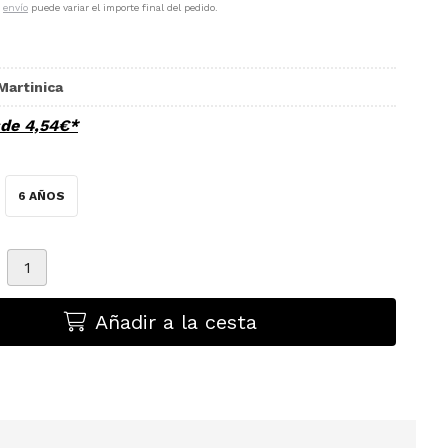
e
envío
puede variar el importe final del pedido.
Martinica
sde
4,54
€
*
6 AÑOS
Añadir a la cesta