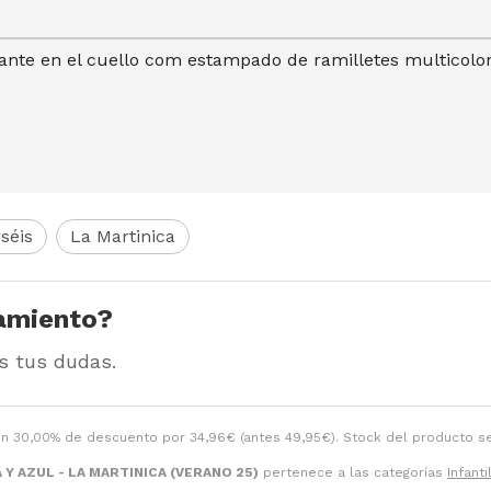
nte en el cuello com estampado de ramilletes multicolor,
séis
La Martinica
amiento?
s tus dudas.
n 30,00% de descuento por
34,96
€
(antes
49,95
€
). Stock del producto s
Y AZUL - LA MARTINICA (VERANO 25)
pertenece a las categorías
Infanti