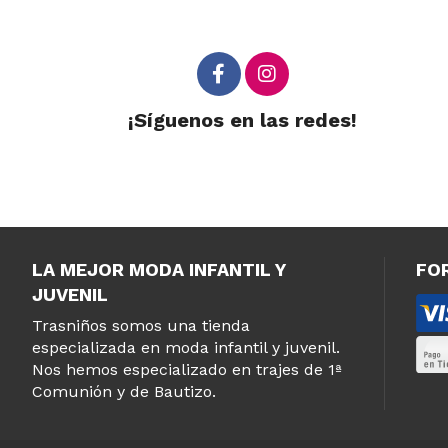
¡Síguenos en las redes!
LA MEJOR MODA INFANTIL Y
FO
JUVENIL
Trasniños somos una tienda
especializada en moda infantil y juvenil.
Nos hemos especializado en trajes de 1ª
Comunión y de Bautizo.