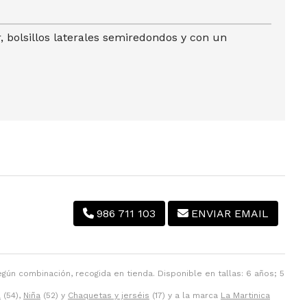
 bolsillos laterales semiredondos y con un
986 711 103
ENVIAR EMAIL
egún combinación, recogida en tienda. Disponible en tallas: 6 años; 5
l
(54),
Niña
(52) y
Chaquetas y jerséis
(17) y a la marca
La Martinica