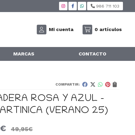
986 711 103
Mi cuenta
0
artículos
MARCAS
CONTACTO
COMPARTIR:
ADERA ROSA Y AZUL -
ARTINICA (VERANO 25)
€
49,95
€