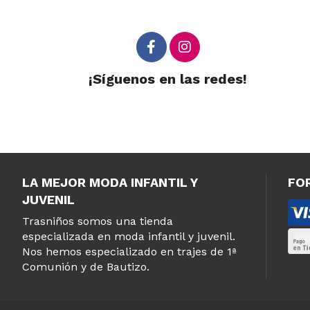
¡Síguenos en las redes!
LA MEJOR MODA INFANTIL Y
FO
JUVENIL
Trasniños somos una tienda
especializada en moda infantil y juvenil.
Nos hemos especializado en trajes de 1ª
Comunión y de Bautizo.