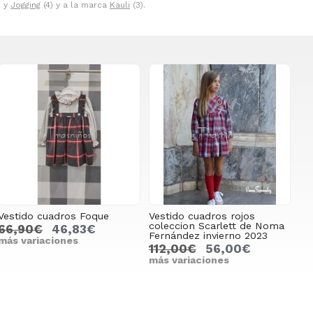
) y
Jogging
(4) y a la marca
Kauli
(3).
Vestido cuadros Foque
Vestido cuadros rojos
coleccion Scarlett de Noma
66,90€
46,83€
Fernández invierno 2023
más variaciones
112,00€
56,00€
más variaciones