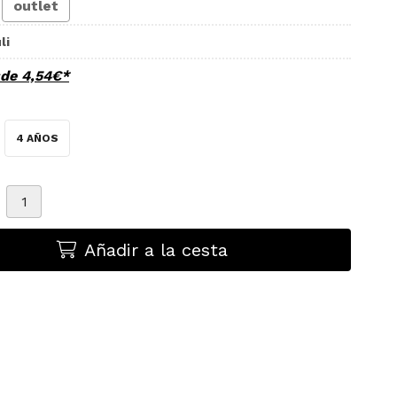
outlet
li
sde
4,54
€
*
4 AÑOS
Añadir a la cesta