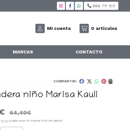
986 711 103
Mi cuenta
0
artículos
MARCAS
CONTACTO
COMPARTIR:
dera niño Marisa Kauli
€
64,40
€
e
envío
puede variar el importe final del pedido.