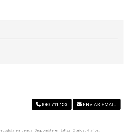
986 711 103
ENVIAR EMAIL
ecogida en tienda. Disponible en tallas: 2 años; 4 años.