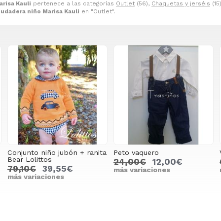
risa Kauli
pertenece a las categorías
Outlet
(56),
Chaquetas y jerséis
(15
udadera niño Marisa Kauli
en "Outlet".
Conjunto niño jubón + ranita
Peto vaquero
Bear Lolittos
24,00€
12,00€
79,10€
39,55€
más variaciones
más variaciones