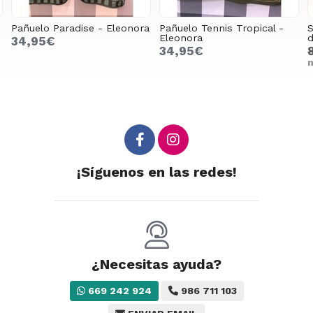
Pañuelo Paradise - Eleonora
Pañuelo Tennis Tropical -
S
Eleonora
d
34,95€
34,95€
m
¡Síguenos en las redes!
¿Necesitas ayuda?
669 242 924
986 711 103