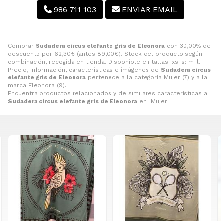
986 711 103
ENVIAR EMAIL
Comprar
Sudadera circus elefante gris de Eleonora
con 30,00% de
descuento por
62,30
€
(antes
89,00
€
). Stock del producto según
combinación, recogida en tienda. Disponible en tallas: xs-s; m-l.
Precio, información, características e imágenes de
Sudadera circus
elefante gris de Eleonora
pertenece a la categoría
Mujer
(7) y a la
marca
Eleonora
(9).
Encuentra productos relacionados y de similares características a
Sudadera circus elefante gris de Eleonora
en "Mujer".