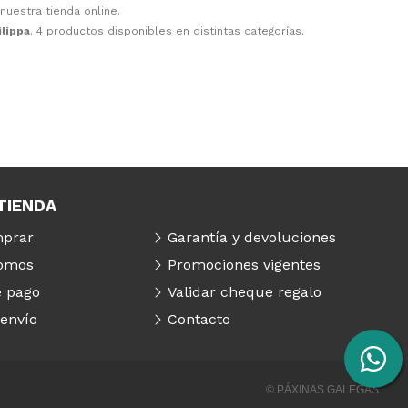
nuestra tienda online.
ilippa
. 4 productos disponibles en distintas categorías.
TIENDA
prar
Garantía y devoluciones
somos
Promociones vigentes
 pago
Validar cheque regalo
 envío
Contacto
© PÁXINAS GALEGAS