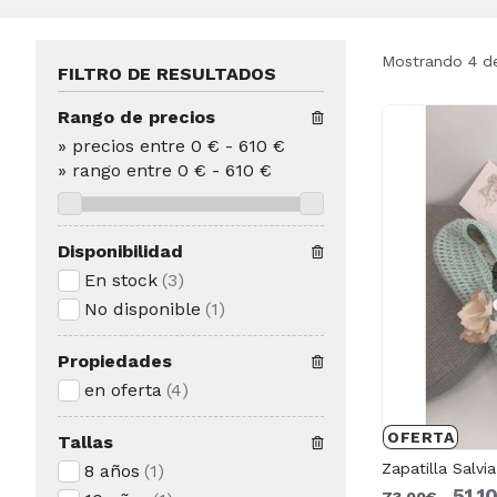
Mostrando 4 d
FILTRO DE RESULTADOS
Rango de precios
»
precios entre 0 €
-
610 €
»
rango entre
0
€
-
610
€
Disponibilidad
En stock
(3)
No disponible
(1)
Propiedades
en oferta
(4)
OFERTA
Tallas
Zapatilla Salv
8 años
(1)
51,1