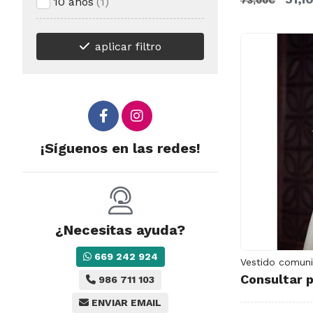
73,00€
10 años
(1)
aplicar filtro
¡Síguenos en las redes!
¿Necesitas ayuda?
669 242 924
Vestido comuni
Consultar p
986 711 103
ENVIAR EMAIL