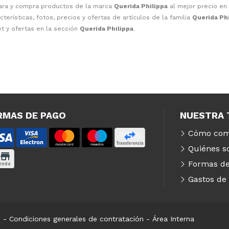
ara y compra productos de la marca
Querida Philippa
al mejor precio en 
cterísticas, fotos, precios y ofertas de artículos de la familia
Querida Ph
t y ofertas en la sección
Querida Philippa
.
RMAS DE PAGO
NUESTRA 
Cómo com
Quiénes 
Formas de
Gastos de
s
-
Condiciones generales de contratación
-
Área Interna