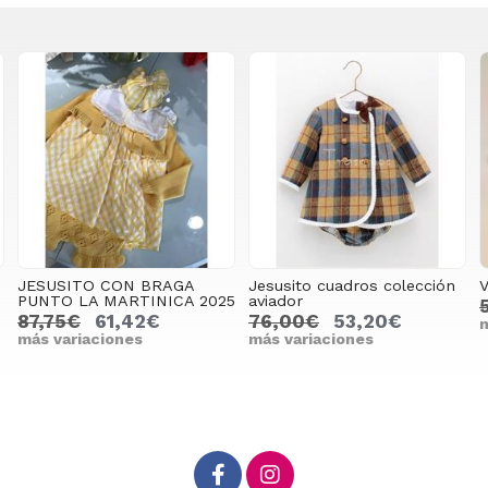
JESUSITO CON BRAGA
Jesusito cuadros colección
V
PUNTO LA MARTINICA 2025
aviador
87,75€
61,42€
76,00€
53,20€
m
más variaciones
más variaciones