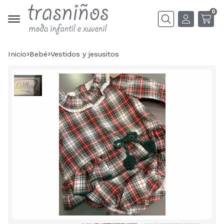
0
Buscar
Inicio
bebé
vestidos y jesusitos