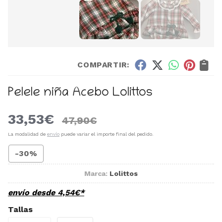
COMPARTIR:
Pelele niña Acebo Lolittos
33,53
€
47,90
€
La modalidad de
envío
puede variar el importe final del pedido.
-30%
Marca:
Lolittos
envío desde
4,54
€
*
Tallas