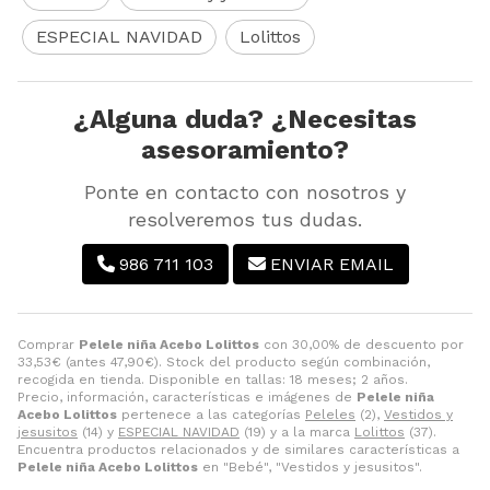
ESPECIAL NAVIDAD
Lolittos
¿Alguna duda? ¿Necesitas
asesoramiento?
Ponte en contacto con nosotros y
resolveremos tus dudas.
986 711 103
ENVIAR EMAIL
Comprar
Pelele niña Acebo Lolittos
con 30,00% de descuento por
33,53
€
(antes
47,90
€
). Stock del producto según combinación,
recogida en tienda. Disponible en tallas: 18 meses; 2 años.
Precio, información, características e imágenes de
Pelele niña
Acebo Lolittos
pertenece a las categorías
Peleles
(2),
Vestidos y
jesusitos
(14) y
ESPECIAL NAVIDAD
(19) y a la marca
Lolittos
(37).
Encuentra productos relacionados y de similares características a
Pelele niña Acebo Lolittos
en "Bebé", "Vestidos y jesusitos".