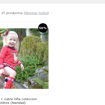
e 37 productos
(
Mostrar todos
)
50%
 + cubre niña coleccion
littos (Navidad)