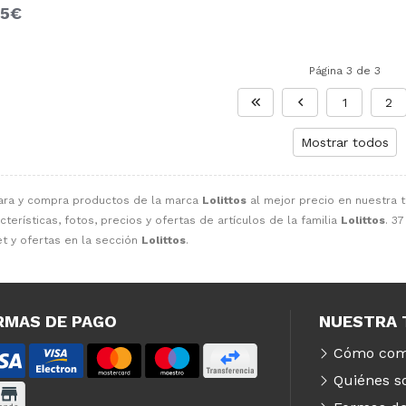
95€
Página 3 de 3
1
2
Mostrar todos
ara y compra productos de la marca
Lolittos
al mejor precio en nuestra t
cterísticas, fotos, precios y ofertas de artículos de la familia
Lolittos
. 3
t y ofertas en la sección
Lolittos
.
RMAS DE PAGO
NUESTRA 
Cómo com
Quiénes 