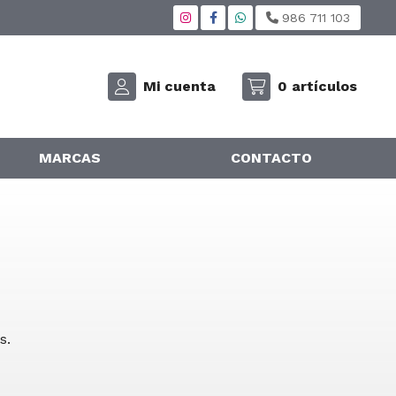
986 711 103
Mi cuenta
0
artículos
MARCAS
CONTACTO
s.