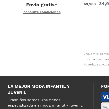
34,
Envío gratis*
69,90€
consulta condiciones
Encuentra, comp
Información, cara
Novedades, outle
LA MEJOR MODA INFANTIL Y
FO
JUVENIL
Trasniños somos una tienda
especializada en moda infantil y juvenil.