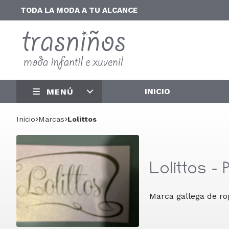
TODA LA MODA A TU ALCANCE
INICIO
MENÚ
Inicio
marcas
Lolittos
Lolittos -
Marca gallega de rop