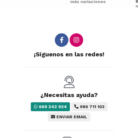
más variaciones
m
¡Síguenos en las redes!
¿Necesitas ayuda?
669 242 924
986 711 103
ENVIAR EMAIL