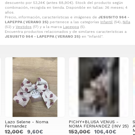
descuento por
53,34
€
(antes
88,90
€
). Stock del producto según
combinación, recogida en tienda. Disponible en tallas: 36 meses; 4
años.
Precio, información, características e imágenes de
JESUSITO 964 -
LAPEPPA ( VERANO 25)
pertenece a las categorías
Infantil
(54),
Niña
(52) y
Vestidos
(17) y a la marca
Lapeppa
(5).
Encuentra productos relacionados y de similares características a
JESUSITO 964 - LAPEPPA ( VERANO 25)
en "Infantil".
Lazo Selene - Noma
PICHY+BLUSA VENUS -
Fernandez
NOMA FERNANDEZ (INV 25)
12,00€
9,60€
152,00€
106,40€