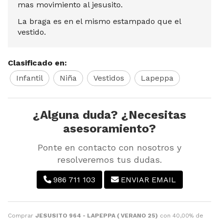
mas movimiento al jesusito.
La braga es en el mismo estampado que el
vestido.
Clasificado en:
Infantil
Niña
Vestidos
Lapeppa
¿Alguna duda? ¿Necesitas
asesoramiento?
Ponte en contacto con nosotros y
resolveremos tus dudas.
986 711 103
ENVIAR EMAIL
Comprar
JESUSITO 964 - LAPEPPA ( VERANO 25)
con 40,00% de