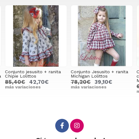
+ ranita
Conjunto Jesusito + ranita
Conjunto niña braga
Michigan Lolittos
colección 5 lobitos l
Martinica
0€
78,20€
39,10€
64,40€
45,08€
más variaciones
más variaciones