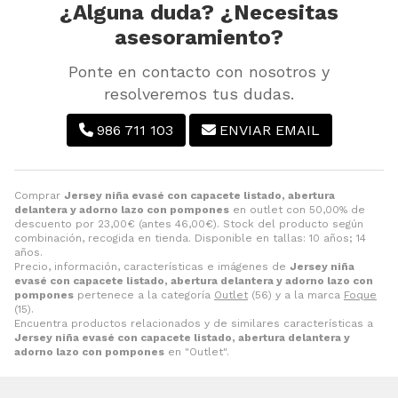
¿Alguna duda? ¿Necesitas
asesoramiento?
Ponte en contacto con nosotros y
resolveremos tus dudas.
986 711 103
ENVIAR EMAIL
Comprar
Jersey niña evasé con capacete listado, abertura
delantera y adorno lazo con pompones
en outlet con 50,00% de
descuento por
23,00
€
(antes
46,00
€
). Stock del producto según
combinación, recogida en tienda. Disponible en tallas: 10 años; 14
años.
Precio, información, características e imágenes de
Jersey niña
evasé con capacete listado, abertura delantera y adorno lazo con
pompones
pertenece a la categoría
Outlet
(56) y a la marca
Foque
(15).
Encuentra productos relacionados y de similares características a
Jersey niña evasé con capacete listado, abertura delantera y
adorno lazo con pompones
en "Outlet".