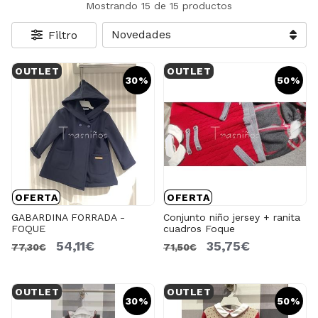
Mostrando 15 de 15 productos
Filtro
OUTLET
OUTLET
30%
50%
OFERTA
OFERTA
GABARDINA FORRADA -
Conjunto niño jersey + ranita
FOQUE
cuadros Foque
54,11€
35,75€
77,30€
71,50€
OUTLET
OUTLET
30%
50%