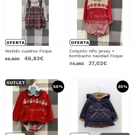
OFERTA
OFERTA
Vestido cuadros Foque
Conjunto niño jersey +
bombacho navidad Foque
46,83€
66,90€
37,02€
74,05€
OUTLET
50%
30%