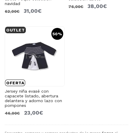
navidad
38,00€
76,00€
31,00€
62,00€
OUTLET
50%
OFERTA
Jersey niña evasé con
capacete listado, abertura
delantera y adorno lazo con
pompones
23,00€
46,00€
Encuentra, compara y compra productos de la marca
Foque
al