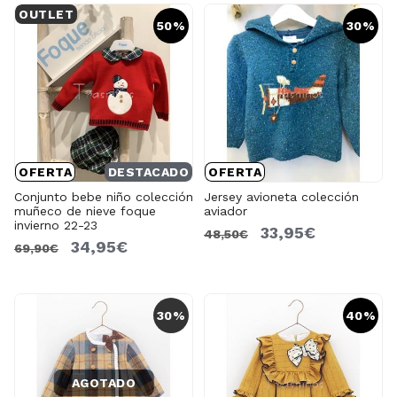
OUTLET
50%
30%
OFERTA
DESTACADO
OFERTA
Conjunto bebe niño colección
Jersey avioneta colección
muñeco de nieve foque
aviador
invierno 22-23
33,95€
48,50€
34,95€
69,90€
30%
40%
AGOTADO