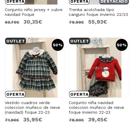
OFERTA
OFERTA
DESTACADO
Conjunto niño jersey + cubre
Trenka acolchada tipo
navidad Foque
canguro foque invierno 22/23
30,35€
55,93€
60,70€
79,90€
OUTLET
OUTLET
50%
50%
OFERTA
OFERTA
Vestido cuadros verde
Conjunto niña navidad
coleccion muñeco de nieve
coleccion muñeco de nieve
(navidad) foque 22-23
foque invierno 22-23
35,95€
39,45€
71,90€
78,90€