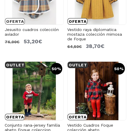
OFERTA
OFERTA
Jesusito cuadros colección
Vestido raya diplomatica
aviador
mostaza colección mimosa
de Foque
53,20€
76,00€
38,70€
64,50€
OUTLET
OUTLET
50%
50%
OFERTA
OFERTA
Conjunto rana-jersey familia
Vestido Cuadros Foque
abeto Foque coleccion
colección abeto