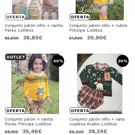
OFERTA
OFERTA
Conjunto jubón niño + ranita
Conjunto jubon niño + cubre
Pérez Lolittos
Príncipe Lolittos
38,85€
30,90€
55,50€
51,50€
OUTLET
40%
30%
OFERTA
OFERTA
Conjunto jubón + ranita
Conjunto jubón niño + rana
flores Príncipe Lolittos
cuadros Acebo Lolittos
35,46€
39,34€
59,10€
56,20€