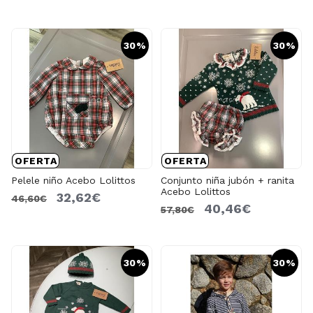
30%
30%
OFERTA
OFERTA
Pelele niño Acebo Lolittos
Conjunto niña jubón + ranita
Acebo Lolittos
32,62€
46,60€
40,46€
57,80€
30%
30%