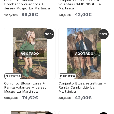
Bombacho cuadritos +
volantes CAMBRIDGE La
Jersey Musgo La Martinica
Martinica
89,39€
42,00€
127,70€
60,00€
30%
30%
AGOTADO
AGOTADO
OFERTA
OFERTA
Conjunto Blusa flores +
Conjunto Blusa estrellitas +
Ranita volantes + Jersey
Ranita Cambridge La
Musgo La Martinica
Martyinica
74,62€
42,00€
106,60€
60,00€