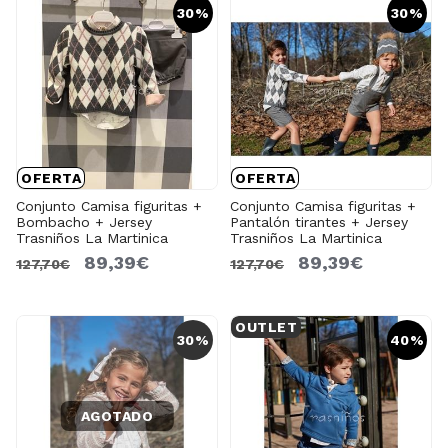
30%
30%
OFERTA
OFERTA
Conjunto Camisa figuritas +
Conjunto Camisa figuritas +
Bombacho + Jersey
Pantalón tirantes + Jersey
Trasniños La Martinica
Trasniños La Martinica
89,39€
89,39€
127,70€
127,70€
OUTLET
30%
40%
AGOTADO