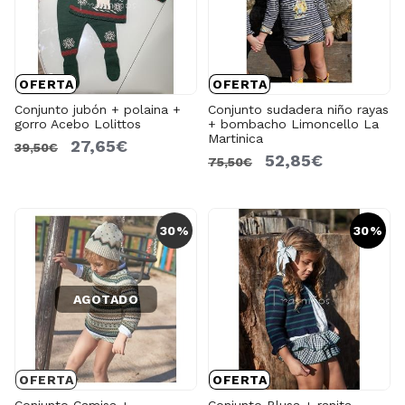
OFERTA
OFERTA
Conjunto jubón + polaina +
Conjunto sudadera niño rayas
gorro Acebo Lolittos
+ bombacho Limoncello La
Martinica
27,65€
39,50€
52,85€
75,50€
30%
30%
AGOTADO
OFERTA
OFERTA
Conjunto Camisa +
Conjunto Blusa + ranita