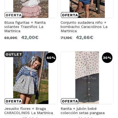
OFERTA
OFERTA
Blusa figuritas + Ranita
Conjunto sudadera niño +
volantes Trasniños La
bombacho Caracolinos La
Martinica
Martinica
42,00€
42,66€
60,00€
71,10€
OUTLET
40%
30%
OFERTA
OFERTA
Jesusito flores + Braga
Ranita + jubón bebé
CARACOLINOS La Martinica
colección setas pangasa