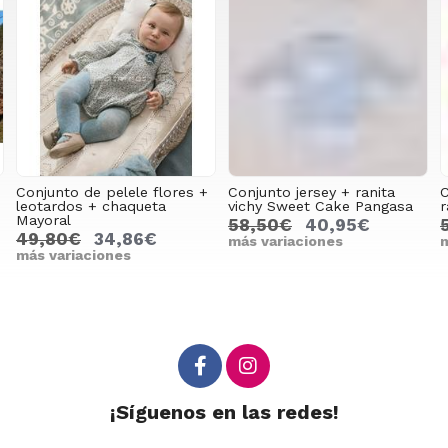
Conjunto de pelele flores +
Conjunto jersey + ranita
C
leotardos + chaqueta
vichy Sweet Cake Pangasa
r
Mayoral
58,50€
40,95€
49,80€
34,86€
más variaciones
m
más variaciones
¡Síguenos en las redes!