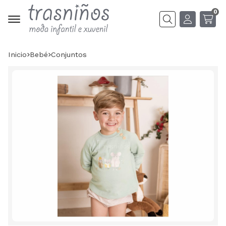
0
Buscar
Inicio
bebé
conjuntos