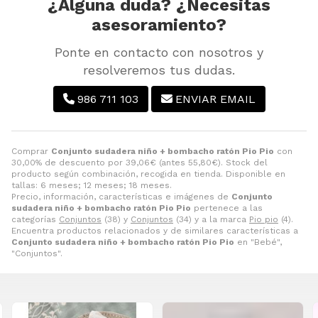
¿Alguna duda? ¿Necesitas
asesoramiento?
Ponte en contacto con nosotros y
resolveremos tus dudas.
986 711 103
ENVIAR EMAIL
Comprar
Conjunto sudadera niño + bombacho ratón Pio Pio
con
30,00% de descuento por
39,06
€
(antes
55,80
€
). Stock del
producto según combinación, recogida en tienda. Disponible en
tallas: 6 meses; 12 meses; 18 meses.
Precio, información, características e imágenes de
Conjunto
sudadera niño + bombacho ratón Pio Pio
pertenece a las
categorías
Conjuntos
(38) y
Conjuntos
(34) y a la marca
Pio pio
(4).
Encuentra productos relacionados y de similares características a
Conjunto sudadera niño + bombacho ratón Pio Pio
en "Bebé",
"Conjuntos".