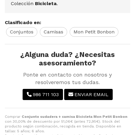
Colección
Bicicleta
.
Clasificado en:
Conjuntos
Camisas
Mon Petit Bonbon
¿Alguna duda? ¿Necesitas
asesoramiento?
Ponte en contacto con nosotros y
resolveremos tus dudas.
986 711 103
ENVIAR EMAIL
Comprar
Conjunto sudadera + camisa Bicicleta Mon Petit Bonbon
con 30,00% de descuento por
51,06
€
(antes
72,95
€
). Stock del
producto según combinación, recogida en tienda. Disponible en
tallas: 5 años; 6 años.