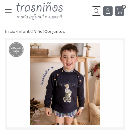
0
Buscar
Inicio
infantil
niño
conjuntos