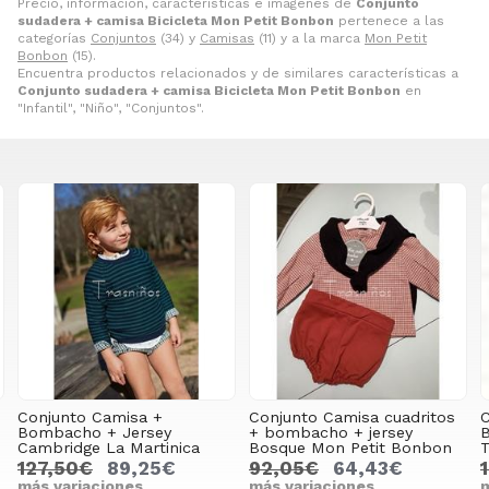
Precio, información, características e imágenes de
Conjunto
sudadera + camisa Bicicleta Mon Petit Bonbon
pertenece a las
categorías
Conjuntos
(34) y
Camisas
(11) y a la marca
Mon Petit
Bonbon
(15).
Encuentra productos relacionados y de similares características a
Conjunto sudadera + camisa Bicicleta Mon Petit Bonbon
en
"Infantil", "Niño", "Conjuntos".
Conjunto Camisa cuadritos
Conjunto Camisa figuritas 
+ bombacho + jersey
Bombacho + Jersey
a
Bosque Mon Petit Bonbon
Trasniños La Martinica
92,05€
64,43€
127,70€
89,39€
más variaciones
más variaciones