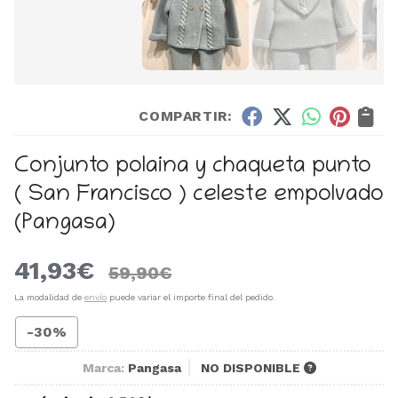
COMPARTIR:
Conjunto polaina y chaqueta punto
( San Francisco ) celeste empolvado
(Pangasa)
41,93
€
59,90
€
La modalidad de
envío
puede variar el importe final del pedido.
-30%
Marca:
Pangasa
NO DISPONIBLE