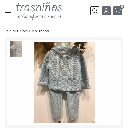
0
Buscar
Inicio
bebé
conjuntos