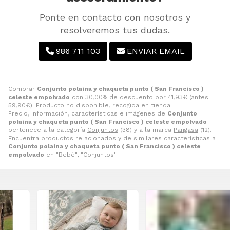
Ponte en contacto con nosotros y
resolveremos tus dudas.
986 711 103
ENVIAR EMAIL
Comprar
Conjunto polaina y chaqueta punto ( San Francisco )
celeste empolvado
con 30,00% de descuento por
41,93
€
(antes
59,90
€
). Producto no disponible, recogida en tienda.
Precio, información, características e imágenes de
Conjunto
polaina y chaqueta punto ( San Francisco ) celeste empolvado
pertenece a la categoría
Conjuntos
(38) y a la marca
Pangasa
(12).
Encuentra productos relacionados y de similares características a
Conjunto polaina y chaqueta punto ( San Francisco ) celeste
empolvado
en "Bebé", "Conjuntos".