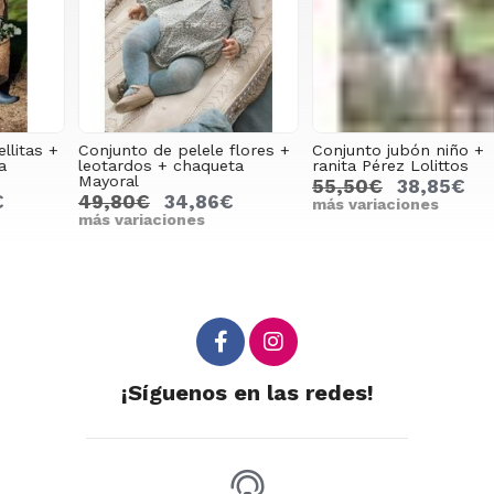
Conjunto de pelele flores +
Conjunto jubón niño +
C
leotardos + chaqueta
ranita Pérez Lolittos
c
Mayoral
55,50€
38,85€
49,80€
34,86€
más variaciones
m
más variaciones
¡Síguenos en las redes!