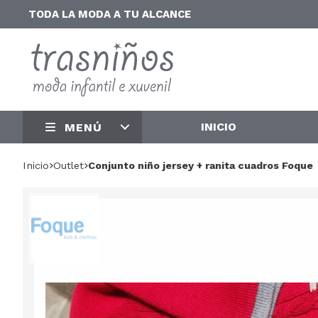
TODA LA MODA A TU ALCANCE
INICIO
MENÚ
Inicio
outlet
Conjunto niño jersey + ranita cuadros Foque