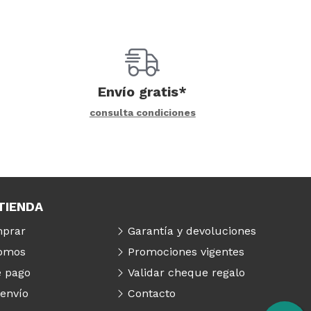
Envío gratis*
consulta condiciones
TIENDA
prar
Garantía y devoluciones
somos
Promociones vigentes
 pago
Validar cheque regalo
 envío
Contacto