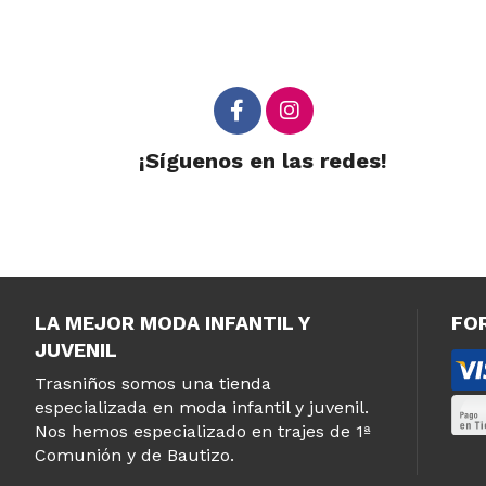
¡Síguenos en las redes!
LA MEJOR MODA INFANTIL Y
FO
JUVENIL
Trasniños somos una tienda
especializada en moda infantil y juvenil.
Nos hemos especializado en trajes de 1ª
Comunión y de Bautizo.