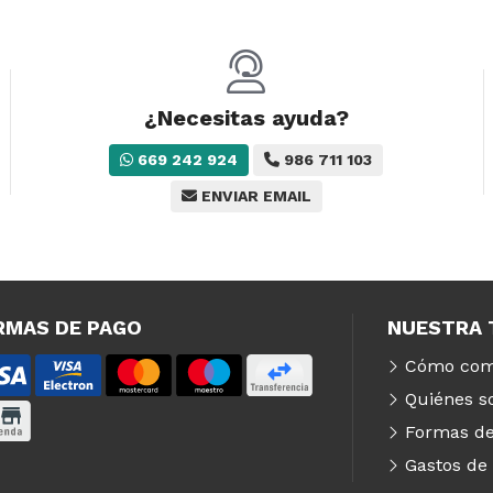
¿Necesitas ayuda?
669 242 924
986 711 103
ENVIAR EMAIL
RMAS DE PAGO
NUESTRA 
Cómo com
Quiénes 
Formas de
Gastos de