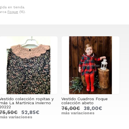
gida en tienda.
marca
Foque
(15).
Vestido colección ropitas y
Vestido Cuadros Foque
más La Martinica invierno
colección abeto
20222
76,00€
38,00€
75,50€
52,85€
más variaciones
más variaciones