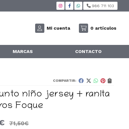
986 711 103
Mi cuenta
0
artículos
MARCAS
CONTACTO
COMPARTIR:
unto niño jersey + ranita
ros Foque
€
71,50
€