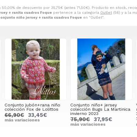
n 50,00% de descuento por
35,75
€
(antes
71,50
€
). Producto en stock, reco
rsey + ranita cuadros Foque
pertenece a la categoría
Outlet
(56) y a la 
onjunto niño jersey + ranita cuadros Foque
en "Outlet".
Conjunto jubón+rana niño
Conjunto niño+ jersey
colección Fox de Lolittos
colección Bugs La Martinica
invierno 2023
66,90€
33,45€
75,90€
37,95€
más variaciones
más variaciones