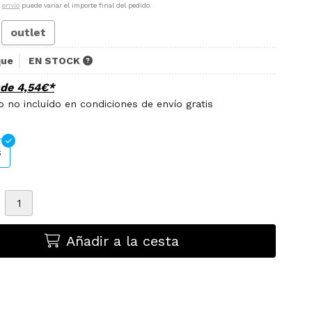
e
envío
puede variar el importe final del pedido.
outlet
que
EN STOCK
sde
4,54
€
*
 no incluído en condiciones de envío gratis
S
Añadir a la cesta