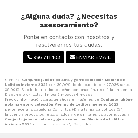
¿Alguna duda? ¿Necesitas
asesoramiento?
Ponte en contacto con nosotros y
resolveremos tus dudas.
986 711 103
ENVIAR EMAIL
Comprar
Conjunto jubón+ polaina y gorro colección Monino de
Lolittos invierno 2023
con 30,00% de descuento por
27,93
€
(antes
39,90
€
). Stock del producto según combinación, recogida en tienda.
Disponible en tallas: 1 mes; 3 meses; 6 meses.
Precio, información, características e imágenes de
Conjunto jubón+
polaina y gorro colección Monino de Lolittos invierno 2023
pertenece a la categoría
Conjuntos
(4) y a la marca
Lolittos
(37).
Encuentra productos relacionados y de similares características a
Conjunto jubón+ polaina y gorro colección Monino de Lolittos
invierno 2023
en "Primera puesta", "Conjuntos".