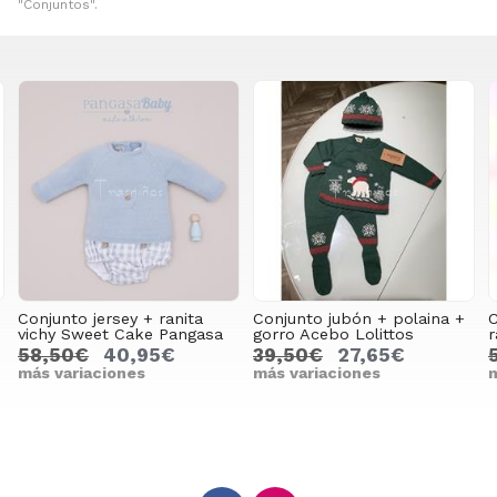
"Conjuntos".
a
Conjunto jubón + polaina +
Conjunto jubón niño +
asa
gorro Acebo Lolittos
ranita Pérez Lolittos
39,50€
27,65€
55,50€
38,85€
más variaciones
más variaciones