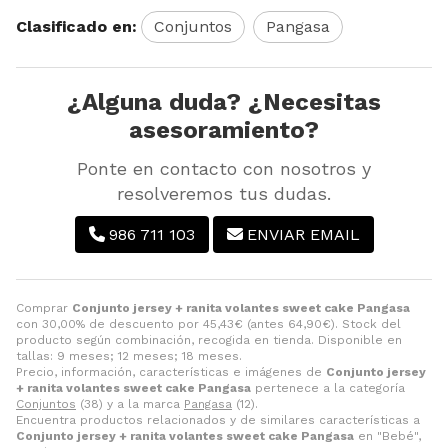
Clasificado en:
Conjuntos
Pangasa
¿Alguna duda? ¿Necesitas
asesoramiento?
Ponte en contacto con nosotros y
resolveremos tus dudas.
986 711 103
ENVIAR EMAIL
Comprar
Conjunto jersey + ranita volantes sweet cake Pangasa
con 30,00% de descuento por
45,43
€
(antes
64,90
€
). Stock del
producto según combinación, recogida en tienda. Disponible en
tallas: 9 meses; 12 meses; 18 meses.
Precio, información, características e imágenes de
Conjunto jersey
+ ranita volantes sweet cake Pangasa
pertenece a la categoría
Conjuntos
(38) y a la marca
Pangasa
(12).
Encuentra productos relacionados y de similares características a
Conjunto jersey + ranita volantes sweet cake Pangasa
en "Bebé",