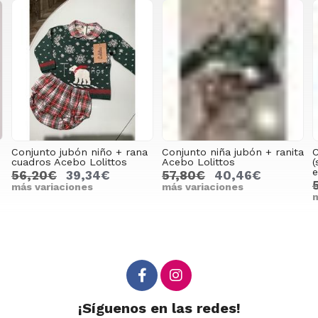
Conjunto jubón niño + rana
Conjunto niña jubón + ranita
C
cuadros Acebo Lolittos
Acebo Lolittos
(
56,20€
39,34€
57,80€
40,46€
más variaciones
más variaciones
m
¡Síguenos en las redes!