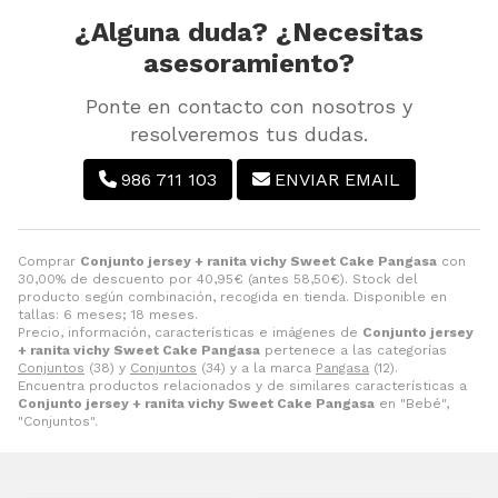
¿Alguna duda? ¿Necesitas
asesoramiento?
Ponte en contacto con nosotros y
resolveremos tus dudas.
986 711 103
ENVIAR EMAIL
Comprar
Conjunto jersey + ranita vichy Sweet Cake Pangasa
con
30,00% de descuento por
40,95
€
(antes
58,50
€
). Stock del
producto según combinación, recogida en tienda. Disponible en
tallas: 6 meses; 18 meses.
Precio, información, características e imágenes de
Conjunto jersey
+ ranita vichy Sweet Cake Pangasa
pertenece a las categorías
Conjuntos
(38) y
Conjuntos
(34) y a la marca
Pangasa
(12).
Encuentra productos relacionados y de similares características a
Conjunto jersey + ranita vichy Sweet Cake Pangasa
en "Bebé",
"Conjuntos".