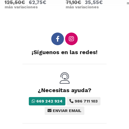
125,50€
62,75€
71,10€
35,55€
m
más variaciones
más variaciones
¡Síguenos en las redes!
¿Necesitas ayuda?
669 242 924
986 711 103
ENVIAR EMAIL