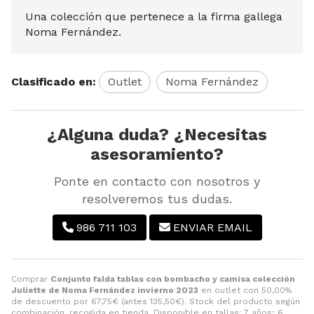
Una colección que pertenece a la firma gallega
Noma Fernández.
Clasificado en:
Outlet
Noma Fernández
¿Alguna duda? ¿Necesitas
asesoramiento?
Ponte en contacto con nosotros y
resolveremos tus dudas.
986 711 103
ENVIAR EMAIL
Comprar
Conjunto falda tablas con bombacho y camisa colección
Juliette de Noma Fernández invierno 2023
en outlet con 50,00%
de descuento por
67,75
€
(antes
135,50
€
). Stock del producto según
combinación, recogida en tienda. Disponible en tallas: 7 años; 6