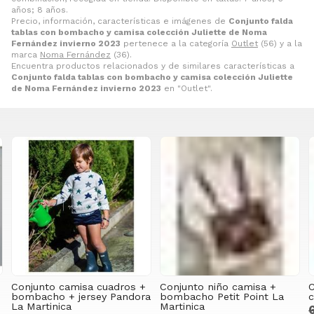
años; 8 años.
Precio, información, características e imágenes de
Conjunto falda
tablas con bombacho y camisa colección Juliette de Noma
Fernández invierno 2023
pertenece a la categoría
Outlet
(56) y a la
marca
Noma Fernández
(36).
Encuentra productos relacionados y de similares características a
Conjunto falda tablas con bombacho y camisa colección Juliette
de Noma Fernández invierno 2023
en "Outlet".
Conjunto camisa cuadros +
Conjunto niño camisa +
C
bombacho + jersey Pandora
bombacho Petit Point La
c
La Martinica
Martinica