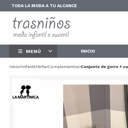
TODA LA MODA A TU ALCANCE
INICIO
MENÚ
Inicio
infantil
niña
complementos
Conjunto de gorro + c