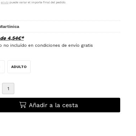
e
envío
puede variar el importe final del pedido.
Martinica
sde
4,54
€
*
 no incluído en condiciones de envío gratis
M
ADULTO
Añadir a la cesta