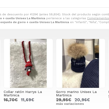
% de descuento por
41,19
€
(antes
58,85
€
). Stock del producto según combi
o + cuello Unisex La Martinica
pertenece a las categorías
Complemento
onjunto de gorro + cuello Unisex La Martinica
en "Infantil", "Niña", "Com
Collar ratón Harrys La
Gorro marino Unisex La
Martinica
Martinica
16,70€
11,69€
29,95€
20,96€
más variaciones