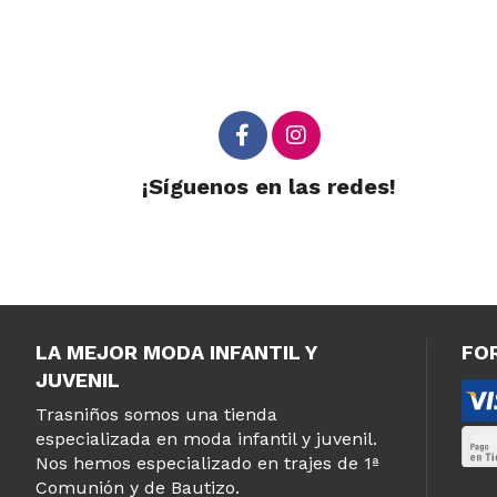
¡Síguenos en las redes!
LA MEJOR MODA INFANTIL Y
FO
JUVENIL
Trasniños somos una tienda
especializada en moda infantil y juvenil.
Nos hemos especializado en trajes de 1ª
Comunión y de Bautizo.