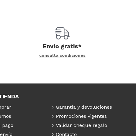
Envío gratis*
consulta condiciones
TIENDA
prar
Garantía y devoluciones
somos
Promociones vigentes
 pago
Validar cheque regalo
 envío
Contacto