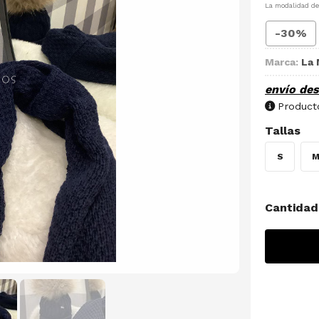
La modalidad d
-30%
Marca:
La 
envío de
Producto
Tallas
S
Cantidad