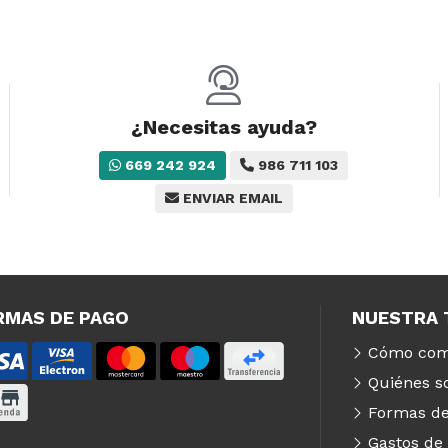
¿Necesitas ayuda?
669 242 924
986 711 103
ENVIAR EMAIL
RMAS DE PAGO
NUESTRA 
Cómo com
Quiénes 
Formas de
Gastos de