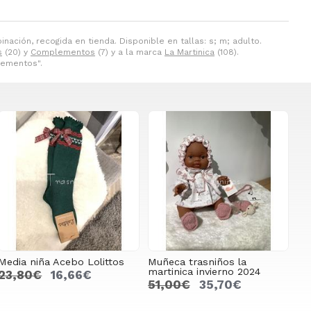
nación, recogida en tienda. Disponible en tallas: s; m; adulto.
s
(20) y
Complementos
(7) y a la marca
La Martinica
(108).
plementos".
Media niña Acebo Lolittos
Muñeca trasniños la
martinica invierno 2024
23,80€
16,66€
51,00€
35,70€