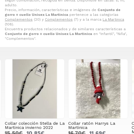
según combinación, recogida en tienda. Disponible en tallas: s; m;
adulto.
Precio, información, características e imágenes de
Conjunto de
gorro + cuello Unisex La Martinica
pertenece a las categorías
Complementos
(20) y
Complementos
(7) y a la marca
La Martinica
(108).
Encuentra productos relacionados y de similares características a
Conjunto de gorro + cuello Unisex La Martinica
en "Infantil", "Niña",
"Complementos".
ción Stella de La
Collar ratón Harrys La
CONJUNTO GO
nvierno 2022
Martinica
CUELLO GRIS 
Martinica
0,85€
16,70€
11,69€