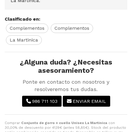
La Martinica.
Clasificado en:
Complementos
Complementos
La Martinica
¿Alguna duda? ¿Necesitas
asesoramiento?
Ponte en contacto con nosotros y
resolveremos tus dudas.
986 711 103
ENVIAR EMAIL
Comprar
Conjunto de gorro + cuello Unisex La Martinica
con
30,00% de descuento por
41,19
€
(antes
58,85
€
). Stock del producto