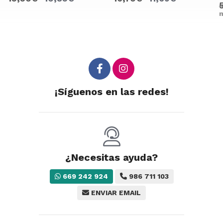
58,85€
41,
más variacion
¡Síguenos en las redes!
¿Necesitas ayuda?
669 242 924
986 711 103
ENVIAR EMAIL