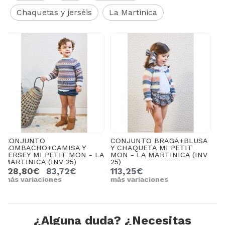
Chaquetas y jerséis
La Martinica
CONJUNTO BRAGA+BLUSA
CONJ PANT
Y CHAQUETA MI PETIT
CORTO+CAMISA Y JERSEY
A
MON - LA MARTINICA (INV
MI PETIT MON - LA
25)
MARTINICA (INV 25)
M
113,25€
128,80€
83,72€
más variaciones
más variaciones
m
¿Alguna duda? ¿Necesitas