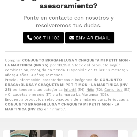
asesoramiento?
Ponte en contacto con nosotros y
resolveremos tus dudas.
986 711 103
ENVIAR EMAIL
Comprar
CONJUNTO BRAGA+BLUSA Y CHAQUETA MI PETIT MON -
LA MARTINICA (INV 25)
por
113,25
€
. Stock del producto según
combinación, recogida en tienda. Disponible en tallas: 18 meses; 2
años; 4 años; 3 años; 12 meses.
Precio, información, características e imágenes de
CONJUNTO
BRAGA+BLUSA Y CHAQUETA MI PETIT MON - LA MARTINICA (INV
25)
pertenece a las categorías
Infantil
(54),
Niña
(52),
Conjuntos
(52)
y
Chaquetas y jerséis
(17) y a la marca
La Martinica
(108).
Encuentra productos relacionados y de similares características a
CONJUNTO BRAGA+BLUSA Y CHAQUETA MI PETIT MON - LA
MARTINICA (INV 25)
en "Infantil".