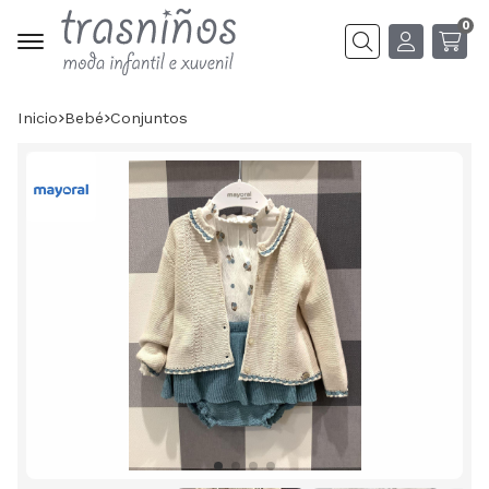
0
Buscar
Inicio
bebé
conjuntos