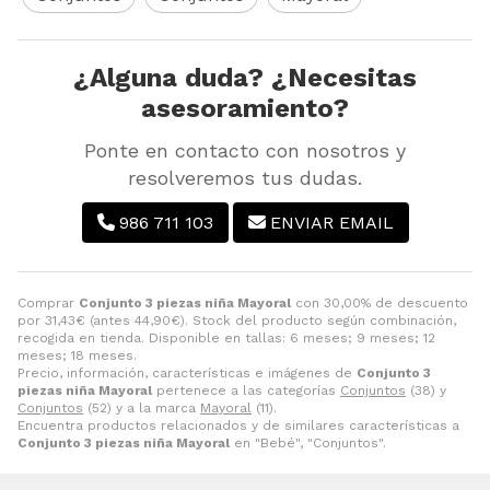
¿Alguna duda? ¿Necesitas
asesoramiento?
Ponte en contacto con nosotros y
resolveremos tus dudas.
986 711 103
ENVIAR EMAIL
Comprar
Conjunto 3 piezas niña Mayoral
con 30,00% de descuento
por
31,43
€
(antes
44,90
€
). Stock del producto según combinación,
recogida en tienda. Disponible en tallas: 6 meses; 9 meses; 12
meses; 18 meses.
Precio, información, características e imágenes de
Conjunto 3
piezas niña Mayoral
pertenece a las categorías
Conjuntos
(38) y
Conjuntos
(52) y a la marca
Mayoral
(11).
Encuentra productos relacionados y de similares características a
Conjunto 3 piezas niña Mayoral
en "Bebé", "Conjuntos".