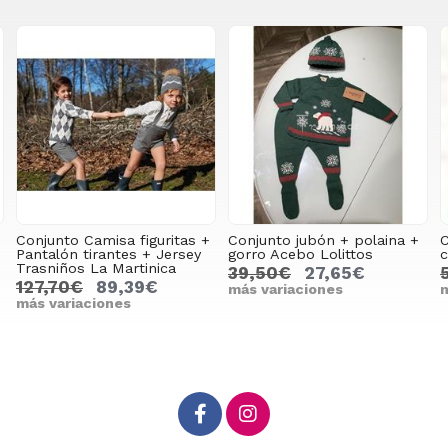
misa figuritas +
Conjunto jubón + polaina +
Conjunto jubón
rantes + Jersey
gorro Acebo Lolittos
cuadros Acebo 
a Martinica
39,50€
27,65€
56,20€
39
89,39€
más variaciones
más variacion
iones