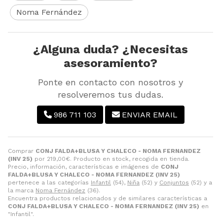
Noma Fernández
¿Alguna duda? ¿Necesitas
asesoramiento?
Ponte en contacto con nosotros y
resolveremos tus dudas.
986 711 103
ENVIAR EMAIL
Comprar
CONJ FALDA+BLUSA Y CHALECO - NOMA FERNANDEZ
(INV 25)
por
219,00
€
. Producto en stock, recogida en tienda.
Precio, información, características e imágenes de
CONJ
FALDA+BLUSA Y CHALECO - NOMA FERNANDEZ (INV 25)
pertenece a las categorías
Infantil
(54),
Niña
(52) y
Conjuntos
(52) y a
la marca
Noma Fernández
(36).
Encuentra productos relacionados y de similares características a
CONJ FALDA+BLUSA Y CHALECO - NOMA FERNANDEZ (INV 25)
en
"Infantil".