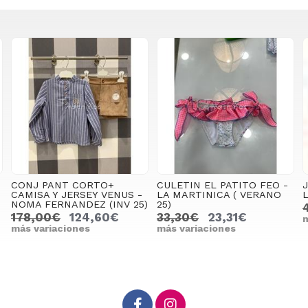
CULETIN EL PATITO FEO -
JERSEY POLERO HILTON -
LA MARTINICA ( VERANO
LA MARTINICA (INV 25)
)
25)
49,95€
34,96€
33,30€
23,31€
más variaciones
más variaciones