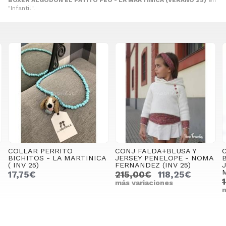
"Infantil".
CONJ FALDA+BLUSA Y
CONJUNTO
CA
JERSEY PENELOPE - NOMA
BOMBACHO+CAMISA Y
FERNANDEZ (INV 25)
JERSEY MI PETIT MON - LA
MARTINICA (INV 25)
215,00€
118,25€
128,80€
83,72€
más variaciones
más variaciones