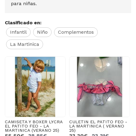
para niñas.
Clasificado en:
Infantil
Niño
Complementos
La Martinica
LYCRA
CULETIN EL PATITO FEO -
CAFTAN RAYAS Y CUAD
LA MARTINICA ( VERANO
EL PATITO FEO - LA
25)
25)
MARTINICA (VERANO 25
33,30€
23,31€
51,10€
35,77€