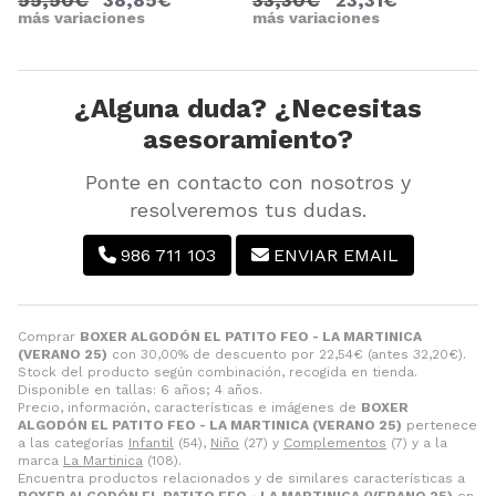
más variaciones
más variaciones
¿Alguna duda? ¿Necesitas
asesoramiento?
Ponte en contacto con nosotros y
resolveremos tus dudas.
986 711 103
ENVIAR EMAIL
Comprar
BOXER ALGODÓN EL PATITO FEO - LA MARTINICA
(VERANO 25)
con 30,00% de descuento por
22,54
€
(antes
32,20
€
).
Stock del producto según combinación, recogida en tienda.
Disponible en tallas: 6 años; 4 años.
Precio, información, características e imágenes de
BOXER
ALGODÓN EL PATITO FEO - LA MARTINICA (VERANO 25)
pertenece
a las categorías
Infantil
(54),
Niño
(27) y
Complementos
(7) y a la
marca
La Martinica
(108).
Encuentra productos relacionados y de similares características a
BOXER ALGODÓN EL PATITO FEO - LA MARTINICA (VERANO 25)
en