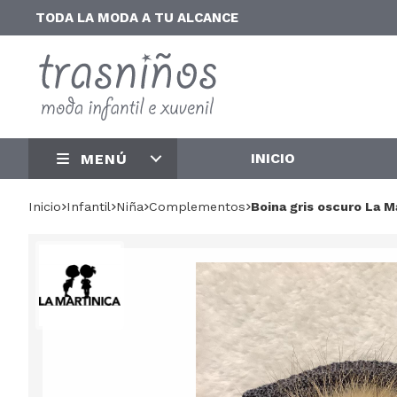
TODA LA MODA A TU ALCANCE
INICIO
MENÚ
Inicio
infantil
niña
complementos
Boina gris oscuro La M