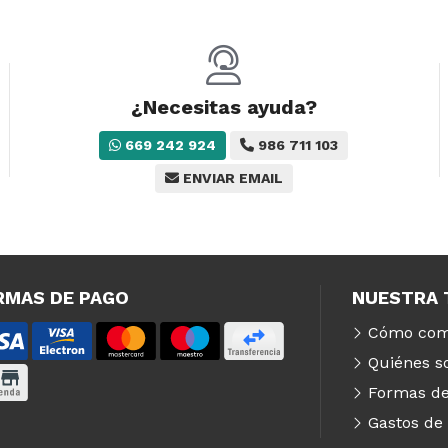
¿Necesitas ayuda?
669 242 924
986 711 103
ENVIAR EMAIL
RMAS DE PAGO
NUESTRA 
Cómo com
Quiénes 
Formas de
Gastos de