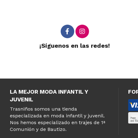
¡Síguenos en las redes!
LA MEJOR MODA INFANTIL Y
FO
JUVENIL
Trasniños somos una tienda
especializada en moda infantil y juvenil.
Nos hemos especializado en trajes de 1ª
Comunión y de Bautizo.