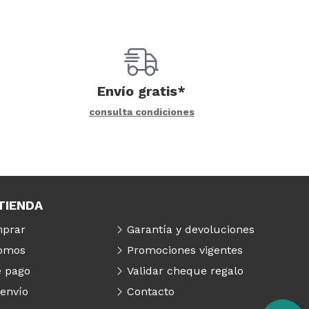
Envío gratis*
consulta condiciones
TIENDA
prar
Garantía y devoluciones
somos
Promociones vigentes
 pago
Validar cheque regalo
 envío
Contacto