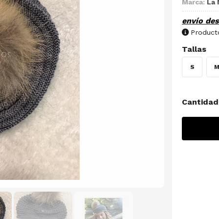
Marca:
La 
envío de
Producto
Tallas
S
Cantidad