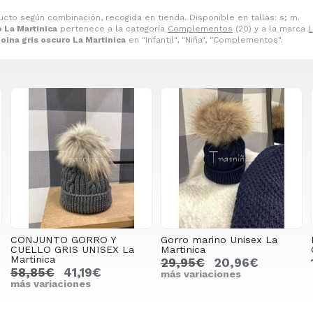
ucto según combinación, recogida en tienda. Disponible en tallas: s; m.
o La Martinica
pertenece a la categoría
Complementos
(20) y a la marca
L
oina gris oscuro La Martinica
en "Infantil", "Niña", "Complementos".
CONJUNTO GORRO Y
Gorro marino Unisex La
CUELLO GRIS UNISEX La
Martinica
Martinica
29,95€
20,96€
58,85€
41,19€
más variaciones
más variaciones